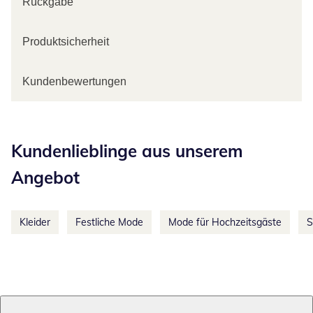
Rückgabe
Produktsicherheit
Kundenbewertungen
Kategorie-Empfehlungen überspringen
Kundenlieblinge aus unserem
Angebot
Kleider
Festliche Mode
Mode für Hochzeitsgäste
S