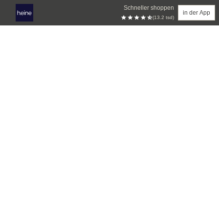
Schneller shoppen
in der App
(13.2 tsd)
Zum Hauptinhalt springen