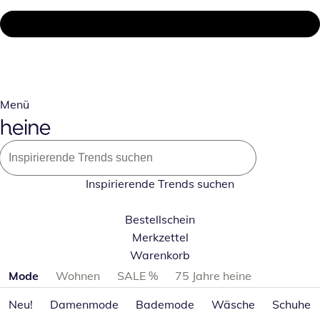
Menü
Inspirierende Trends suchen
Bestellschein
Merkzettel
Warenkorb
Produktkategorien überspringen
Mode
Wohnen
SALE %
75 Jahre heine
Neu!
Damenmode
Bademode
Wäsche
Schuhe