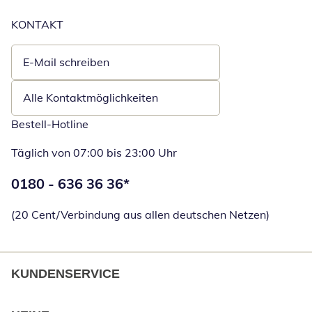
KONTAKT
E-Mail schreiben
Öffnet E-Mail-Client
Alle Kontaktmöglichkeiten
Bestell-Hotline
Täglich von 07:00 bis 23:00 Uhr
Telefonnummer:
0180 - 636 36 36
*
Öffnet Telefon
(20 Cent/Verbindung aus allen deutschen Netzen)
KUNDENSERVICE