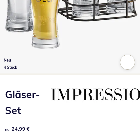
Neu
4 Stück
Zum Vergrößern auf das Bild klicken
Gläser-
Set
24,99 €
24,99 €
nur