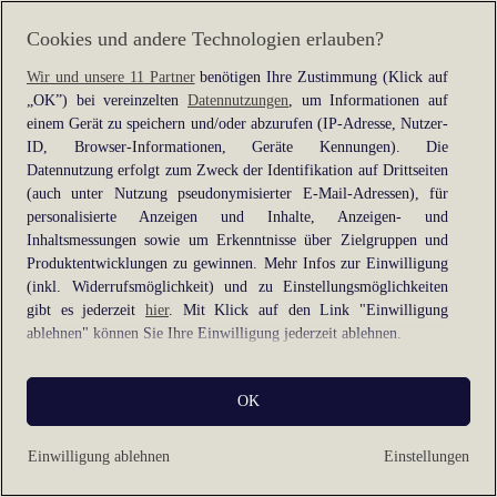
information).
Cookies und andere Technologien erlauben?
Wir und unsere 11 Partner
benötigen Ihre Zustimmung (Klick auf
„OK”) bei vereinzelten
Datennutzungen
, um Informationen auf
einem Gerät zu speichern und/oder abzurufen (IP-Adresse, Nutzer-
ID, Browser-Informationen, Geräte Kennungen). Die
Datennutzung erfolgt zum Zweck der Identifikation auf Drittseiten
(auch unter Nutzung pseudonymisierter E-Mail-Adressen), für
personalisierte Anzeigen und Inhalte, Anzeigen- und
Inhaltsmessungen sowie um Erkenntnisse über Zielgruppen und
Produktentwicklungen zu gewinnen. Mehr Infos zur Einwilligung
(inkl. Widerrufsmöglichkeit) und zu Einstellungsmöglichkeiten
gibt es jederzeit
hier
. Mit Klick auf den Link "Einwilligung
ablehnen" können Sie Ihre Einwilligung jederzeit ablehnen.
Sie können Ihre Einwilligung auch jederzeit grundlos mit Wirkung
OK
für die Zukunft widerrufen, indem Sie z. B. auf den Button
"Cookie-Einstellungen" im Footer der Website und "Alle
ablehnen" klicken.
Einwilligung ablehnen
Einstellungen
Datennutzungen