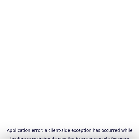
Application error: a
client
-side exception has occurred while
loading
www.heine.de
(see the
browser console
for more