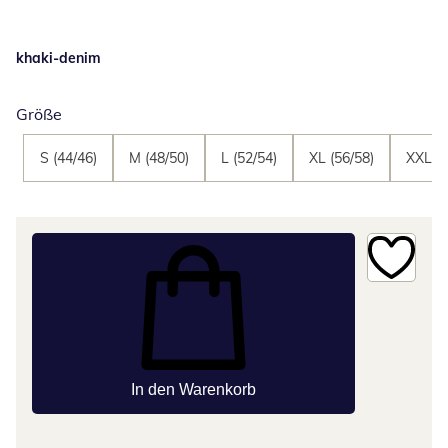
khaki-denim
Größe
S (44/46)
M (48/50)
L (52/54)
XL (56/58)
XXL (6
In den Warenkorb