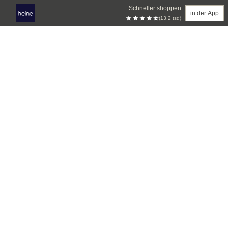
Schneller shoppen
in der App
(13.2 tsd)
Zum Hauptinhalt springen