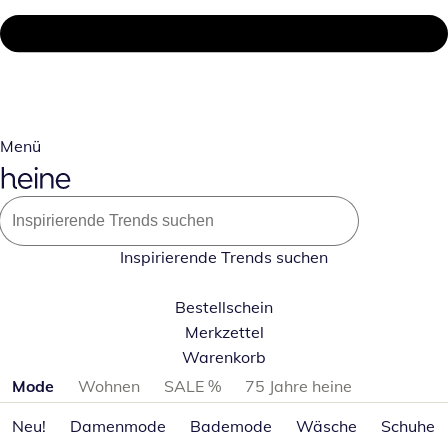
Menü
Inspirierende Trends suchen
Bestellschein
Merkzettel
Warenkorb
Produktkategorien überspringen
Mode
Wohnen
SALE %
75 Jahre heine
Neu!
Damenmode
Bademode
Wäsche
Schuhe