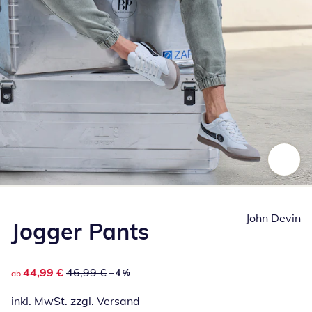
Zum Vergrößern auf das Bild klicken
John Devin
Jogger Pants
reduzierter Preis 44,99 €, vorheriger Preis: 46,99 €
44,99 €
46,99 €
– 4 %
ab
inkl. MwSt. zzgl.
Versand