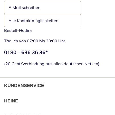
E-Mail schreiben
Öffnet E-Mail-Client
Alle Kontaktmöglichkeiten
Bestell-Hotline
Täglich von 07:00 bis 23:00 Uhr
Telefonnummer:
0180 - 636 36 36
*
Öffnet Telefon
(20 Cent/Verbindung aus allen deutschen Netzen)
KUNDENSERVICE
HEINE