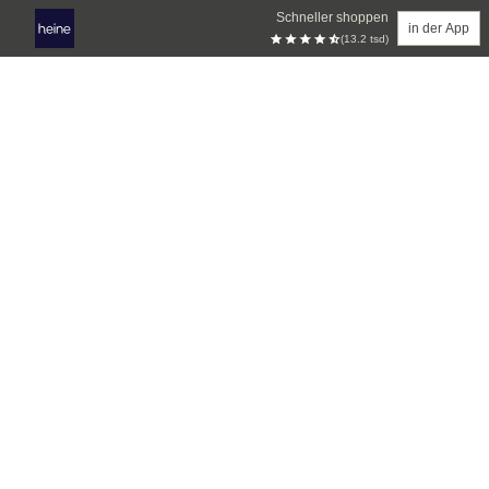
Schneller shoppen
in der App
(13.2 tsd)
Zum Hauptinhalt springen