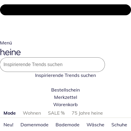
Menü
Inspirierende Trends suchen
Bestellschein
Merkzettel
Warenkorb
Produktkategorien überspringen
Mode
Wohnen
SALE %
75 Jahre heine
Neu!
Damenmode
Bademode
Wäsche
Schuhe