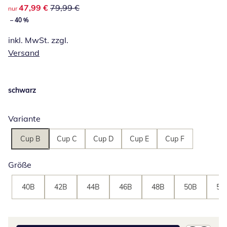
reduzierter Preis 47,99 €, vorheriger Preis: 79,99 €
47,99 €
79,99 €
nur
– 40 %
inkl. MwSt. zzgl.
Versand
schwarz
Variante
Cup B
Cup C
Cup D
Cup E
Cup F
Größe
40B
42B
44B
46B
48B
50B
52