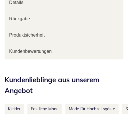
Details
Rückgabe
Produktsicherheit
Kundenbewertungen
Kategorie-Empfehlungen überspringen
Kundenlieblinge aus unserem
Angebot
Kleider
Festliche Mode
Mode für Hochzeitsgäste
S