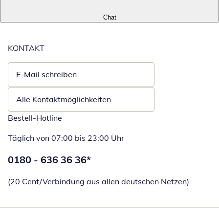
Chat
KONTAKT
E-Mail schreiben
Öffnet E-Mail-Client
Alle Kontaktmöglichkeiten
Bestell-Hotline
Täglich von 07:00 bis 23:00 Uhr
Telefonnummer:
0180 - 636 36 36
*
Öffnet Telefon
(20 Cent/Verbindung aus allen deutschen Netzen)