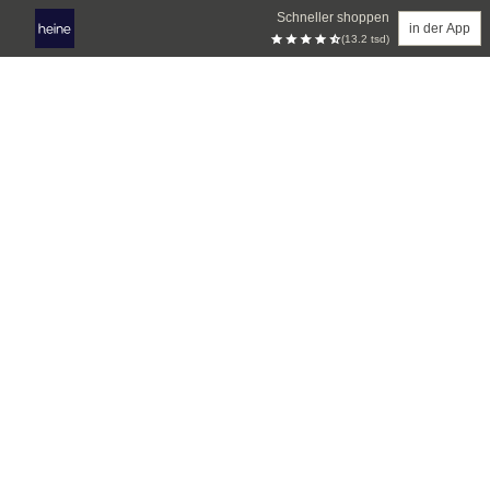
Schneller shoppen
in der App
(13.2 tsd)
Zum Hauptinhalt springen