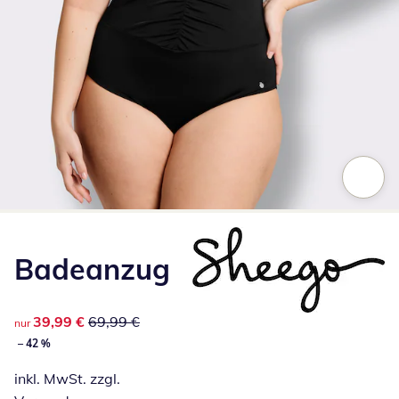
Zum Vergrößern auf das Bild klicken
Badeanzug
reduzierter Preis 39,99 €, vorheriger Preis: 69,99 €
39,99 €
69,99 €
nur
– 42 %
inkl. MwSt. zzgl.