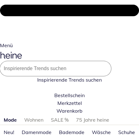
Menü
Inspirierende Trends suchen
Bestellschein
Merkzettel
Warenkorb
Produktkategorien überspringen
Mode
Wohnen
SALE %
75 Jahre heine
Neu!
Damenmode
Bademode
Wäsche
Schuhe