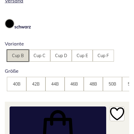
Versand
schwarz
Variante
Cup B
Cup C
Cup D
Cup E
Cup F
Größe
40B
42B
44B
46B
48B
50B
52