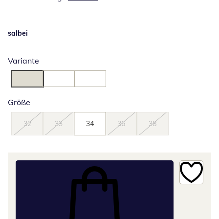
salbei
Variante
Größe
32
33
34
36
38