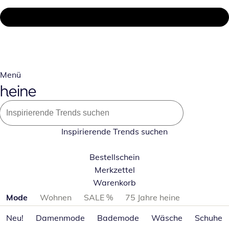
Menü
Inspirierende Trends suchen
Bestellschein
Merkzettel
Warenkorb
Produktkategorien überspringen
Mode
Wohnen
SALE %
75 Jahre heine
Neu!
Damenmode
Bademode
Wäsche
Schuhe