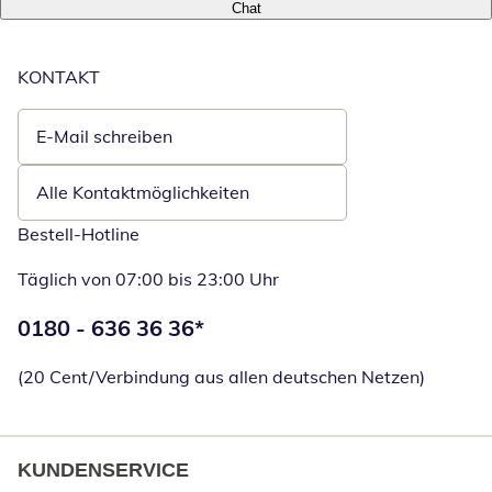
Chat
KONTAKT
E-Mail schreiben
Öffnet E-Mail-Client
Alle Kontaktmöglichkeiten
Bestell-Hotline
Täglich von 07:00 bis 23:00 Uhr
Telefonnummer:
0180 - 636 36 36
*
Öffnet Telefon
(20 Cent/Verbindung aus allen deutschen Netzen)
KUNDENSERVICE