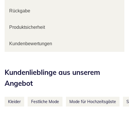
Rückgabe
Produktsicherheit
Kundenbewertungen
Kategorie-Empfehlungen überspringen
Kundenlieblinge aus unserem
Angebot
Kleider
Festliche Mode
Mode für Hochzeitsgäste
S