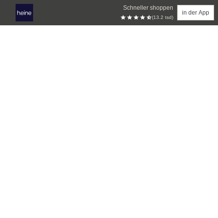
Schneller shoppen
in der App
(13.2 tsd)
Zum Hauptinhalt springen