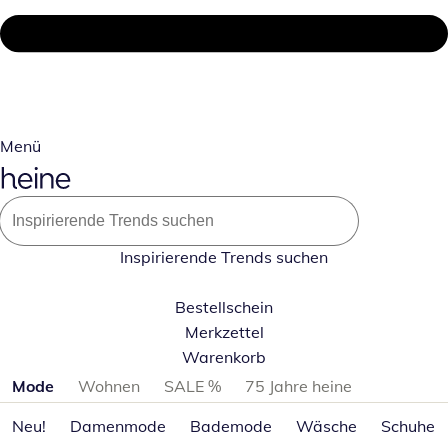
Menü
Inspirierende Trends suchen
Bestellschein
Merkzettel
Warenkorb
Produktkategorien überspringen
Mode
Wohnen
SALE %
75 Jahre heine
Neu!
Damenmode
Bademode
Wäsche
Schuhe