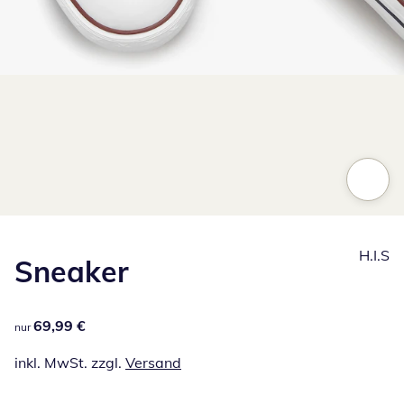
Zum Vergrößern auf das Bild klicken
H.I.S
Sneaker
69,99 €
69,99 €
nur
inkl. MwSt. zzgl.
Versand