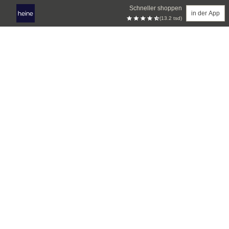
Schneller shoppen
in der App
(13.2 tsd)
Zum Hauptinhalt springen