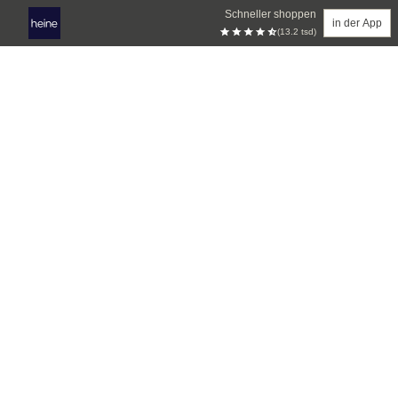
Schneller shoppen
in der App
(13.2 tsd)
Zum Hauptinhalt springen