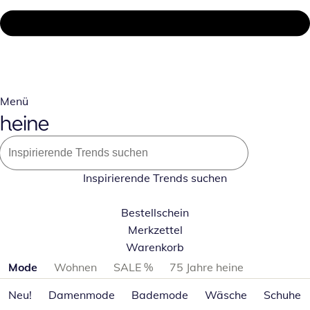
Menü
Inspirierende Trends suchen
Bestellschein
Merkzettel
Warenkorb
Produktkategorien überspringen
Mode
Wohnen
SALE %
75 Jahre heine
Neu!
Damenmode
Bademode
Wäsche
Schuhe