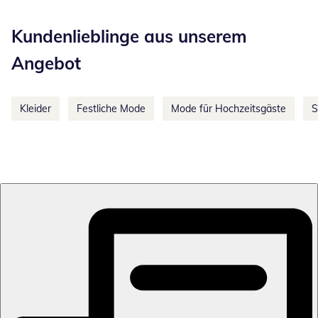
Kategorie-Empfehlungen überspringen
Kundenlieblinge aus unserem
Angebot
Kleider
Festliche Mode
Mode für Hochzeitsgäste
S