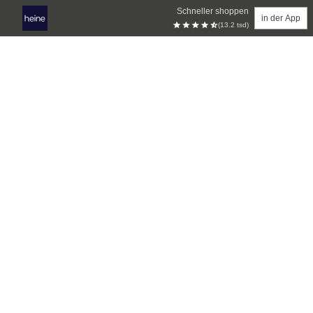
Schneller shoppen
in der App
(13.2 tsd)
Zum Hauptinhalt springen