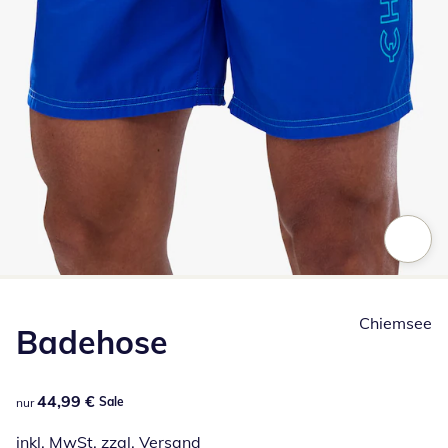
Zum Vergrößern auf das Bild klicken
Chiemsee
Badehose
44,99 €
44,99 €
Sale
nur
inkl. MwSt. zzgl.
Versand