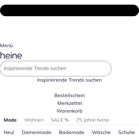
Menü
Inspirierende Trends suchen
Bestellschein
Merkzettel
Warenkorb
Produktkategorien überspringen
Mode
Wohnen
SALE %
75 Jahre heine
Neu!
Damenmode
Bademode
Wäsche
Schuhe