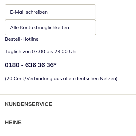
E-Mail schreiben
Öffnet E-Mail-Client
Alle Kontaktmöglichkeiten
Bestell-Hotline
Täglich von 07:00 bis 23:00 Uhr
Telefonnummer:
0180 - 636 36 36
*
Öffnet Telefon
(20 Cent/Verbindung aus allen deutschen Netzen)
KUNDENSERVICE
HEINE