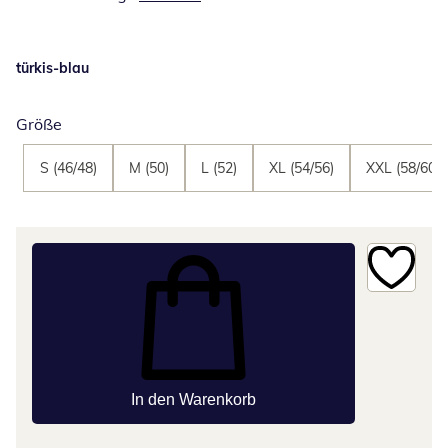
türkis-blau
Größe
S (46/48)
M (50)
L (52)
XL (54/56)
XXL (58/60)
In den Warenkorb