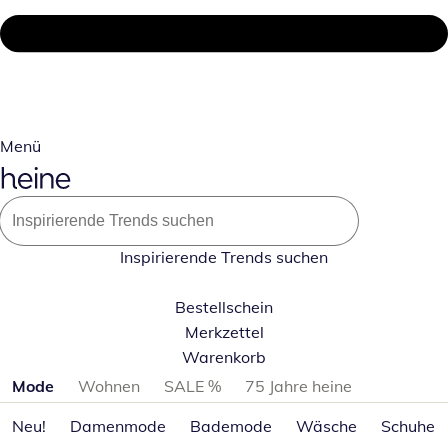
Menü
Inspirierende Trends suchen
Bestellschein
Merkzettel
Warenkorb
Produktkategorien überspringen
Mode
Wohnen
SALE %
75 Jahre heine
Neu!
Damenmode
Bademode
Wäsche
Schuhe