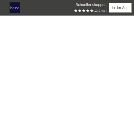
Schneller shoppen
in der App
(13.2 tsd)
Zum Hauptinhalt springen