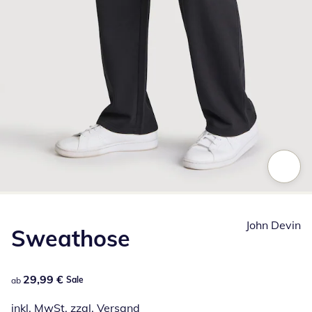
Zum Vergrößern auf das Bild klicken
John Devin
Sweathose
29,99 €
29,99 €
Sale
ab
inkl. MwSt. zzgl.
Versand