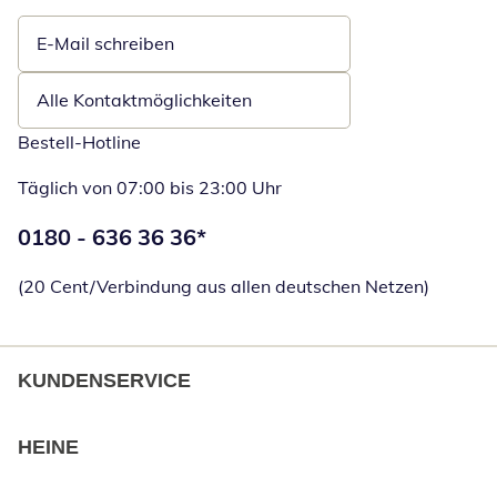
E-Mail schreiben
Öffnet E-Mail-Client
Alle Kontaktmöglichkeiten
Bestell-Hotline
Täglich von 07:00 bis 23:00 Uhr
Telefonnummer:
0180 - 636 36 36
*
Öffnet Telefon
(20 Cent/Verbindung aus allen deutschen Netzen)
KUNDENSERVICE
HEINE