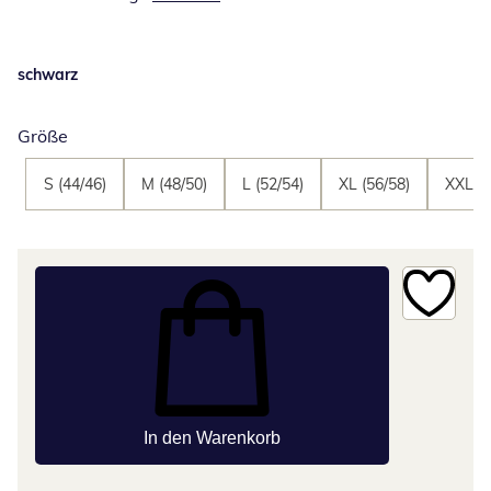
schwarz
Größe
S (44/46)
M (48/50)
L (52/54)
XL (56/58)
XXL (6
In den Warenkorb