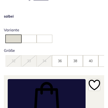
salbei
Variante
Größe
32
33
34
36
38
40
42