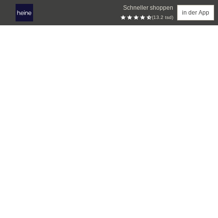
Schneller shoppen
in der App
(13.2 tsd)
Zum Hauptinhalt springen