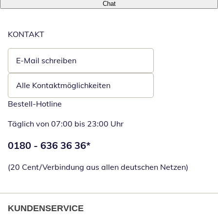
Chat
KONTAKT
E-Mail schreiben
Öffnet E-Mail-Client
Alle Kontaktmöglichkeiten
Bestell-Hotline
Täglich von 07:00 bis 23:00 Uhr
Telefonnummer:
0180 - 636 36 36
*
Öffnet Telefon
(20 Cent/Verbindung aus allen deutschen Netzen)
KUNDENSERVICE