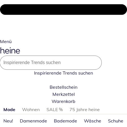
Menü
Inspirierende Trends suchen
Bestellschein
Merkzettel
Warenkorb
Produktkategorien überspringen
Mode
Wohnen
SALE %
75 Jahre heine
Neu!
Damenmode
Bademode
Wäsche
Schuhe