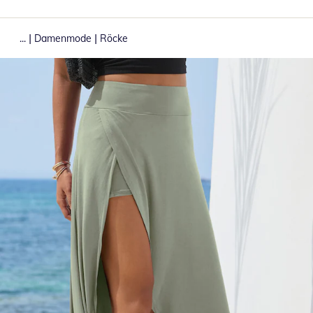
|
|
...
Damenmode
Röcke