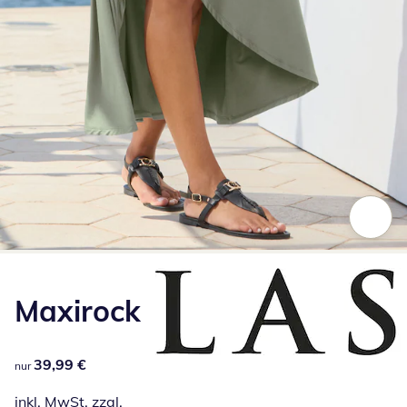
Zum Vergrößern auf das Bild klicken
Maxirock
39,99 €
39,99 €
nur
inkl. MwSt. zzgl.