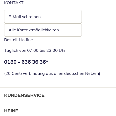
KONTAKT
E-Mail schreiben
Öffnet E-Mail-Client
Alle Kontaktmöglichkeiten
Bestell-Hotline
Täglich von 07:00 bis 23:00 Uhr
Telefonnummer:
0180 - 636 36 36
*
Öffnet Telefon
(20 Cent/Verbindung aus allen deutschen Netzen)
KUNDENSERVICE
HEINE