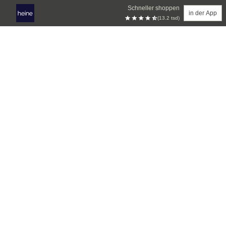
Schneller shoppen
in der App
(13.2 tsd)
Zum Hauptinhalt springen