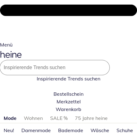
Menü
Inspirierende Trends suchen
Bestellschein
Merkzettel
Warenkorb
Produktkategorien überspringen
Mode
Wohnen
SALE %
75 Jahre heine
Neu!
Damenmode
Bademode
Wäsche
Schuhe