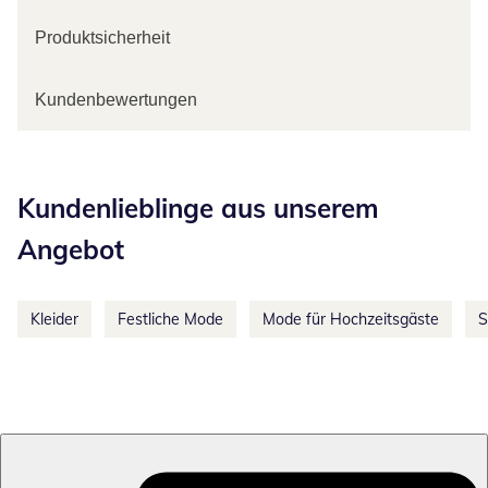
Produktsicherheit
Kundenbewertungen
Kategorie-Empfehlungen überspringen
Kundenlieblinge aus unserem
Angebot
Kleider
Festliche Mode
Mode für Hochzeitsgäste
S