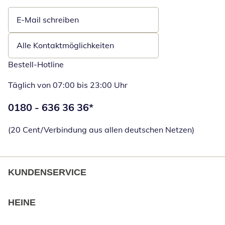
E-Mail schreiben
Öffnet E-Mail-Client
Alle Kontaktmöglichkeiten
Bestell-Hotline
Täglich von 07:00 bis 23:00 Uhr
Telefonnummer:
0180 - 636 36 36
*
Öffnet Telefon
(20 Cent/Verbindung aus allen deutschen Netzen)
KUNDENSERVICE
HEINE