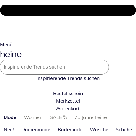
Menü
Inspirierende Trends suchen
Bestellschein
Merkzettel
Warenkorb
Produktkategorien überspringen
Mode
Wohnen
SALE %
75 Jahre heine
Neu!
Damenmode
Bademode
Wäsche
Schuhe