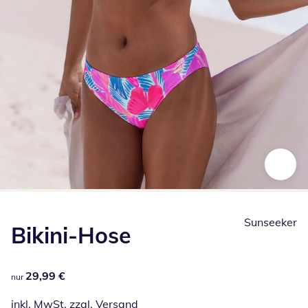
Zum Vergrößern auf das Bild klicken
Sunseeker
Bikini-Hose
29,99 €
29,99 €
nur
inkl. MwSt. zzgl.
Versand