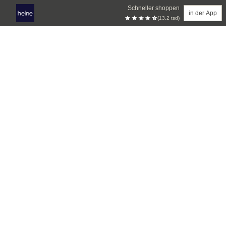
Schneller shoppen
in der App
(13.2 tsd)
Zum Hauptinhalt springen