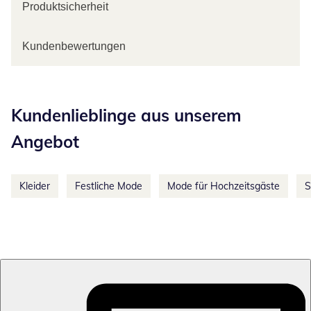
Produktsicherheit
Kundenbewertungen
Kategorie-Empfehlungen überspringen
Kundenlieblinge aus unserem
Angebot
Kleider
Festliche Mode
Mode für Hochzeitsgäste
S