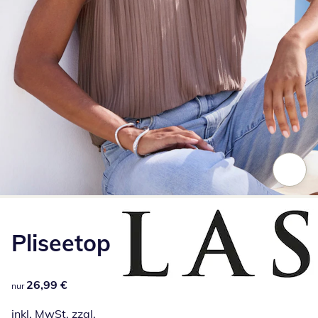
Zum Vergrößern auf das Bild klicken
Pliseetop
26,99 €
26,99 €
nur
inkl. MwSt. zzgl.