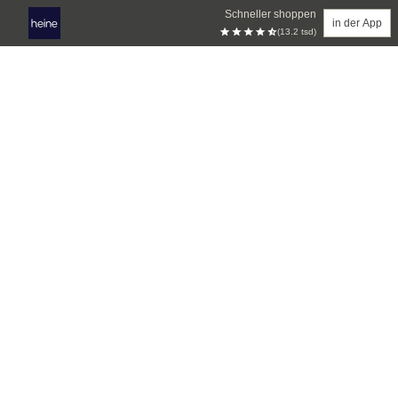
Schneller shoppen
in der App
(13.2 tsd)
Zum Hauptinhalt springen