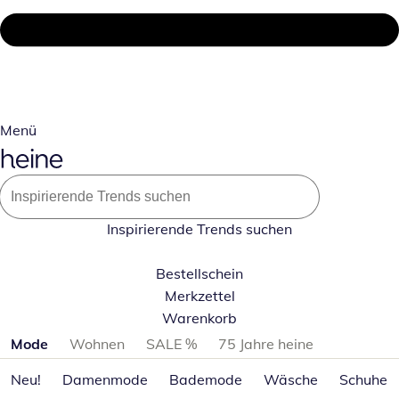
Menü
Inspirierende Trends suchen
Bestellschein
Merkzettel
Warenkorb
Produktkategorien überspringen
Mode
Wohnen
SALE %
75 Jahre heine
Neu!
Damenmode
Bademode
Wäsche
Schuhe