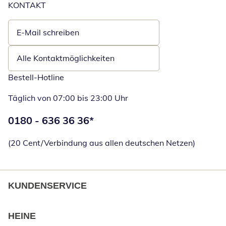
KONTAKT
E-Mail schreiben
Öffnet E-Mail-Client
Alle Kontaktmöglichkeiten
Bestell-Hotline
Täglich von 07:00 bis 23:00 Uhr
Telefonnummer:
0180 - 636 36 36
*
Öffnet Telefon
(20 Cent/Verbindung aus allen deutschen Netzen)
KUNDENSERVICE
HEINE