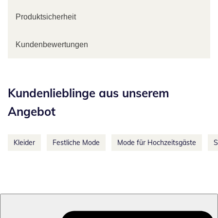
Produktsicherheit
Kundenbewertungen
Kategorie-Empfehlungen überspringen
Kundenlieblinge aus unserem
Angebot
Kleider
Festliche Mode
Mode für Hochzeitsgäste
S