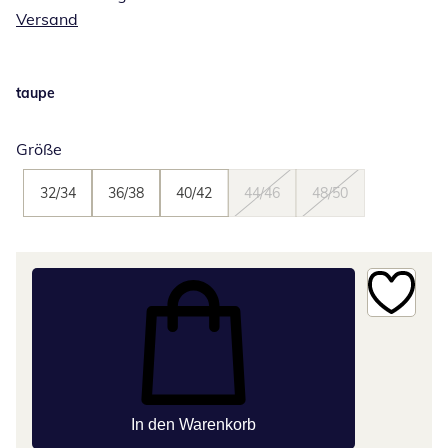
Versand
taupe
Größe
32/34
36/38
40/42
44/46
48/50
In den Warenkorb