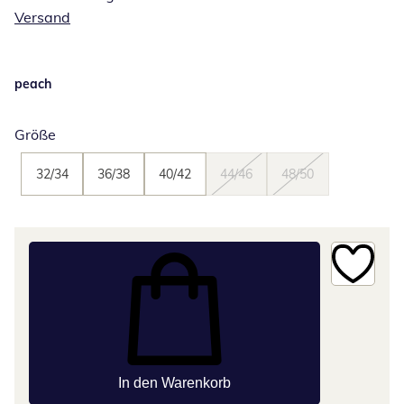
Versand
peach
Größe
32/34
36/38
40/42
44/46
48/50
In den Warenkorb