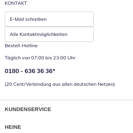
KONTAKT
E-Mail schreiben
Öffnet E-Mail-Client
Alle Kontaktmöglichkeiten
Bestell-Hotline
Täglich von 07:00 bis 23:00 Uhr
Telefonnummer:
0180 - 636 36 36
*
Öffnet Telefon
(20 Cent/Verbindung aus allen deutschen Netzen)
KUNDENSERVICE
HEINE