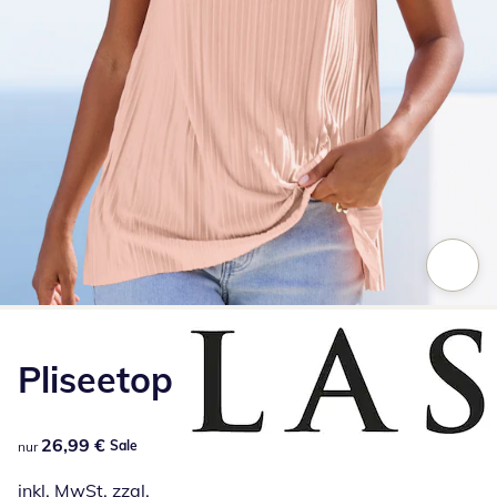
Zum Vergrößern auf das Bild klicken
Pliseetop
26,99 €
26,99 €
Sale
nur
inkl. MwSt. zzgl.