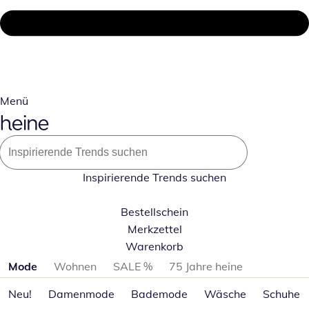
Menü
Inspirierende Trends suchen
Bestellschein
Merkzettel
Warenkorb
Produktkategorien überspringen
Mode
Wohnen
SALE %
75 Jahre heine
Neu!
Damenmode
Bademode
Wäsche
Schuhe