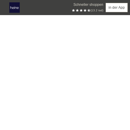
Schneller shoppen
in der App
(13.2 tsd)
Zum Hauptinhalt springen