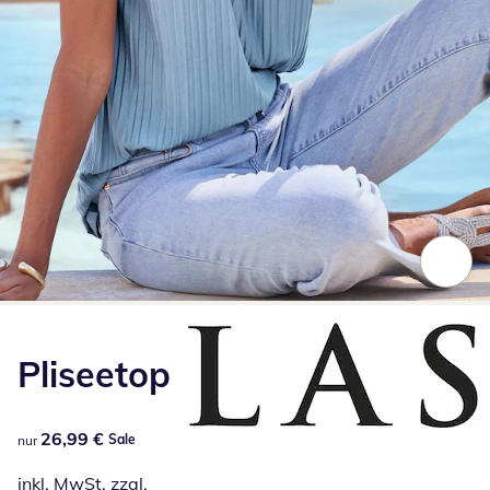
Zum Vergrößern auf das Bild klicken
Pliseetop
26,99 €
26,99 €
Sale
nur
inkl. MwSt. zzgl.