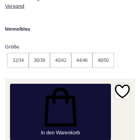
Versand
himmelblau
Größe
32/34
36/38
40/42
44/46
48/50
In den Warenkorb