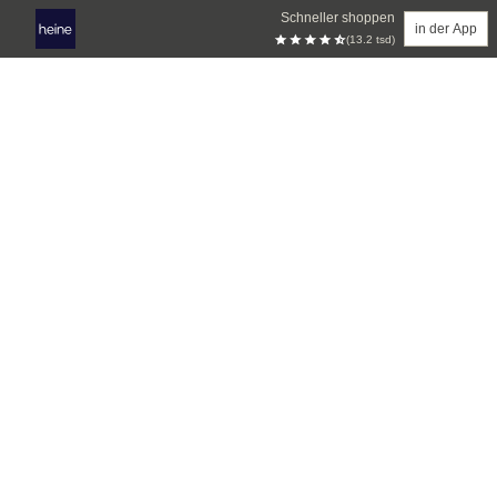
Schneller shoppen
in der App
(13.2 tsd)
Zum Hauptinhalt springen