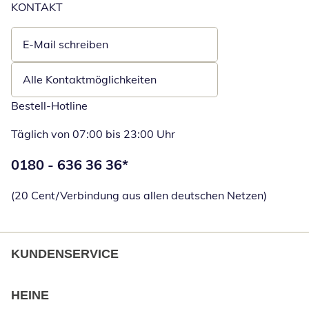
KONTAKT
E-Mail schreiben
Öffnet E-Mail-Client
Alle Kontaktmöglichkeiten
Bestell-Hotline
Täglich von 07:00 bis 23:00 Uhr
Telefonnummer:
0180 - 636 36 36
*
Öffnet Telefon
(20 Cent/Verbindung aus allen deutschen Netzen)
KUNDENSERVICE
HEINE