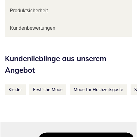
Produktsicherheit
Kundenbewertungen
Kategorie-Empfehlungen überspringen
Kundenlieblinge aus unserem
Angebot
Kleider
Festliche Mode
Mode für Hochzeitsgäste
S