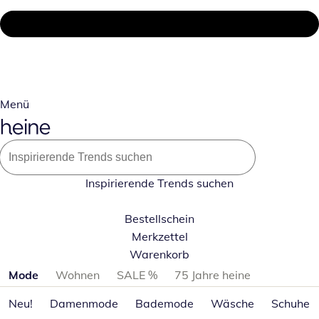
Menü
Inspirierende Trends suchen
Bestellschein
Merkzettel
Warenkorb
Produktkategorien überspringen
Mode
Wohnen
SALE %
75 Jahre heine
Neu!
Damenmode
Bademode
Wäsche
Schuhe