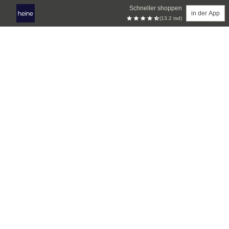
Schneller shoppen
in der App
(13.2 tsd)
Zum Hauptinhalt springen