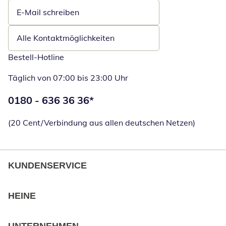
E-Mail schreiben
Öffnet E-Mail-Client
Alle Kontaktmöglichkeiten
Bestell-Hotline
Täglich von 07:00 bis 23:00 Uhr
Telefonnummer:
0180 - 636 36 36
*
Öffnet Telefon
(20 Cent/Verbindung aus allen deutschen Netzen)
KUNDENSERVICE
HEINE