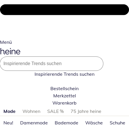
Menü
Inspirierende Trends suchen
Bestellschein
Merkzettel
Warenkorb
Produktkategorien überspringen
Mode
Wohnen
SALE %
75 Jahre heine
Neu!
Damenmode
Bademode
Wäsche
Schuhe