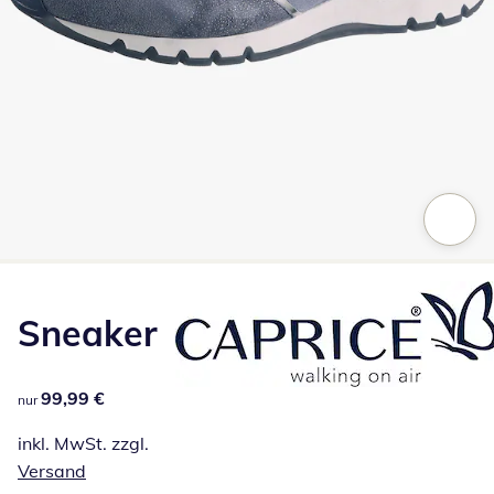
Zum Vergrößern auf das Bild klicken
Sneaker
99,99 €
99,99 €
nur
inkl. MwSt. zzgl.
Versand