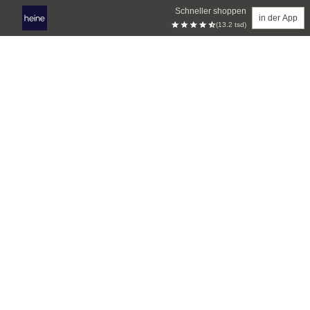
Schneller shoppen
in der App
(13.2 tsd)
Zum Hauptinhalt springen