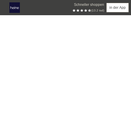
Schneller shoppen
in der App
(13.2 tsd)
Zum Hauptinhalt springen