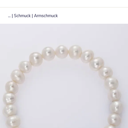
|
|
...
Schmuck
Armschmuck