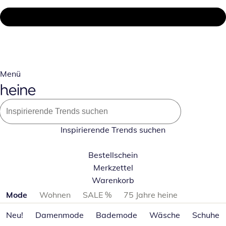
Menü
Inspirierende Trends suchen
Bestellschein
Merkzettel
Warenkorb
Produktkategorien überspringen
Mode
Wohnen
SALE %
75 Jahre heine
Neu!
Damenmode
Bademode
Wäsche
Schuhe