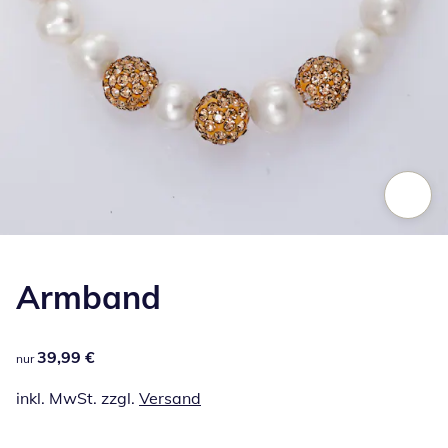
Zum Vergrößern auf das Bild klicken
Armband
39,99 €
39,99 €
nur
inkl. MwSt. zzgl.
Versand