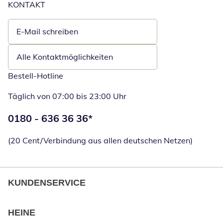
KONTAKT
E-Mail schreiben
Öffnet E-Mail-Client
Alle Kontaktmöglichkeiten
Bestell-Hotline
Täglich von 07:00 bis 23:00 Uhr
Telefonnummer:
0180 - 636 36 36
*
Öffnet Telefon
(20 Cent/Verbindung aus allen deutschen Netzen)
KUNDENSERVICE
HEINE