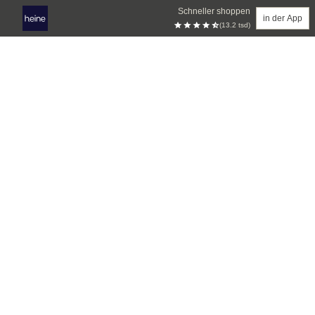
Schneller shoppen
in der App
(13.2 tsd)
Zum Hauptinhalt springen