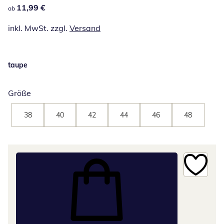
11,99 €
11,99 €
ab
inkl. MwSt. zzgl.
Versand
taupe
Größe
38
40
42
44
46
48