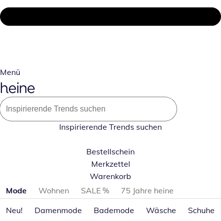
Menü
Inspirierende Trends suchen
Bestellschein
Merkzettel
Warenkorb
Produktkategorien überspringen
Mode
Wohnen
SALE %
75 Jahre heine
Neu!
Damenmode
Bademode
Wäsche
Schuhe