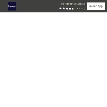
Schneller shoppen
in der App
(13.2 tsd)
Zum Hauptinhalt springen