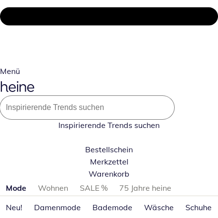
Menü
Inspirierende Trends suchen
Bestellschein
Merkzettel
Warenkorb
Produktkategorien überspringen
Mode
Wohnen
SALE %
75 Jahre heine
Neu!
Damenmode
Bademode
Wäsche
Schuhe