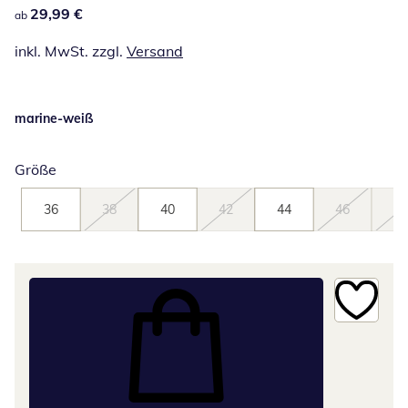
29,99 €
29,99 €
ab
inkl. MwSt. zzgl.
Versand
marine-weiß
Größe
36
38
40
42
44
46
48