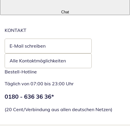
Chat
KONTAKT
E-Mail schreiben
Öffnet E-Mail-Client
Alle Kontaktmöglichkeiten
Bestell-Hotline
Täglich von 07:00 bis 23:00 Uhr
Telefonnummer:
0180 - 636 36 36
*
Öffnet Telefon
(20 Cent/Verbindung aus allen deutschen Netzen)