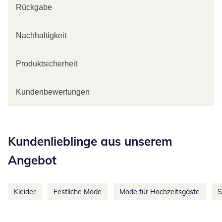
Rückgabe
Nachhaltigkeit
Produktsicherheit
Kundenbewertungen
Kategorie-Empfehlungen überspringen
Kundenlieblinge aus unserem
Angebot
Kleider
Festliche Mode
Mode für Hochzeitsgäste
S