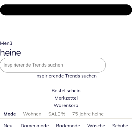
Menü
Inspirierende Trends suchen
Bestellschein
Merkzettel
Warenkorb
Produktkategorien überspringen
Mode
Wohnen
SALE %
75 Jahre heine
Neu!
Damenmode
Bademode
Wäsche
Schuhe