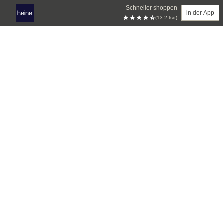
Schneller shoppen
in der App
(13.2 tsd)
Zum Hauptinhalt springen