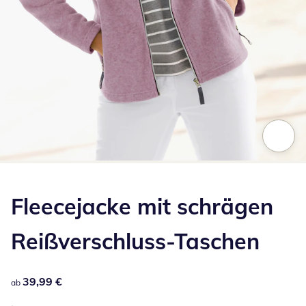
Zum Vergrößern auf das Bild klicken
Fleecejacke mit schrägen
Reißverschluss-Taschen
39,99 €
39,99 €
ab