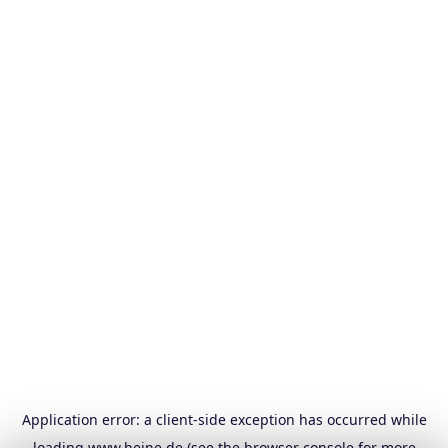
Application error: a
client
-side exception has occurred while
loading
www.heine.de
(see the
browser console
for more