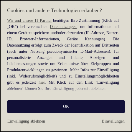
information).
Cookies und andere Technologien erlauben?
Wir und unsere 11 Partner
benötigen Ihre Zustimmung (Klick auf
„OK”) bei vereinzelten
Datennutzungen
, um Informationen auf
einem Gerät zu speichern und/oder abzurufen (IP-Adresse, Nutzer-
ID, Browser-Informationen, Geräte Kennungen). Die
Datennutzung erfolgt zum Zweck der Identifikation auf Drittseiten
(auch unter Nutzung pseudonymisierter E-Mail-Adressen), für
personalisierte Anzeigen und Inhalte, Anzeigen- und
Inhaltsmessungen sowie um Erkenntnisse über Zielgruppen und
Produktentwicklungen zu gewinnen. Mehr Infos zur Einwilligung
(inkl. Widerrufsmöglichkeit) und zu Einstellungsmöglichkeiten
gibt es jederzeit
hier
. Mit Klick auf den Link "Einwilligung
ablehnen" können Sie Ihre Einwilligung jederzeit ablehnen.
Sie können Ihre Einwilligung auch jederzeit grundlos mit Wirkung
OK
für die Zukunft widerrufen, indem Sie z. B. auf den Button
"Cookie-Einstellungen" im Footer der Website und "Alle
ablehnen" klicken.
Einwilligung ablehnen
Einstellungen
Datennutzungen