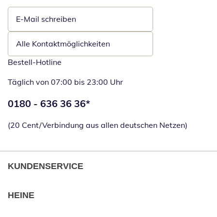
E-Mail schreiben
Öffnet E-Mail-Client
Alle Kontaktmöglichkeiten
Bestell-Hotline
Täglich von 07:00 bis 23:00 Uhr
Telefonnummer:
0180 - 636 36 36
*
Öffnet Telefon
(20 Cent/Verbindung aus allen deutschen Netzen)
KUNDENSERVICE
HEINE