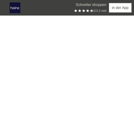
Schneller shoppen
in der App
(13.2 tsd)
Zum Hauptinhalt springen