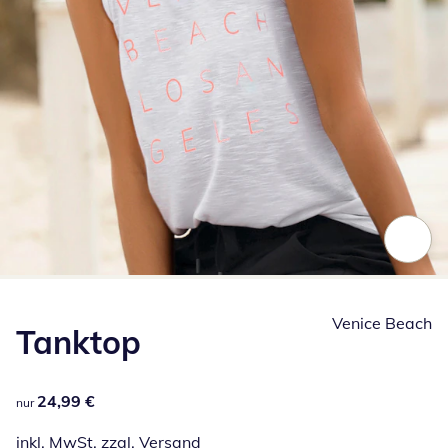
Zum Vergrößern auf das Bild klicken
Venice Beach
Tanktop
24,99 €
24,99 €
nur
inkl. MwSt. zzgl.
Versand