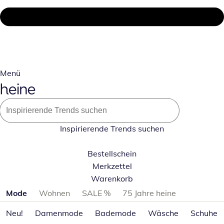
Menü
Inspirierende Trends suchen
Bestellschein
Merkzettel
Warenkorb
Produktkategorien überspringen
Mode
Wohnen
SALE %
75 Jahre heine
Neu!
Damenmode
Bademode
Wäsche
Schuhe