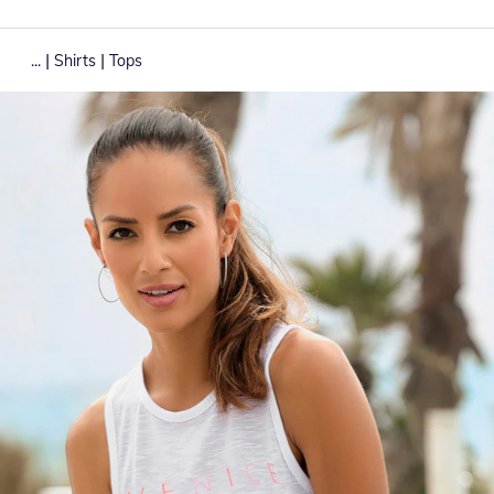
|
|
...
Shirts
Tops