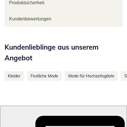
Produktsicherheit
Kundenbewertungen
Kategorie-Empfehlungen überspringen
Kundenlieblinge aus unserem
Angebot
Kleider
Festliche Mode
Mode für Hochzeitsgäste
S