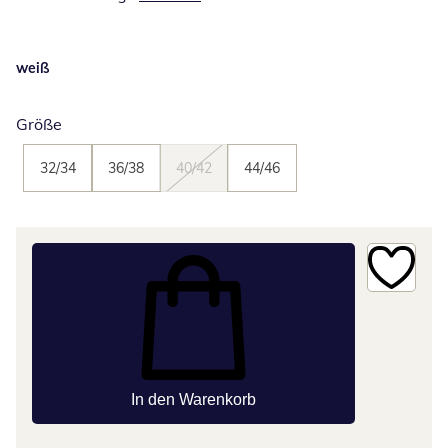
weiß
Größe
32/34
36/38
40/42
44/46
In den Warenkorb