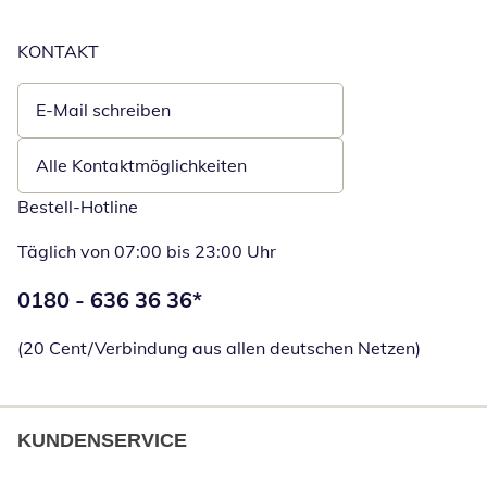
KONTAKT
E-Mail schreiben
Öffnet E-Mail-Client
Alle Kontaktmöglichkeiten
Bestell-Hotline
Täglich von 07:00 bis 23:00 Uhr
Telefonnummer:
0180 - 636 36 36
*
Öffnet Telefon
(20 Cent/Verbindung aus allen deutschen Netzen)
KUNDENSERVICE