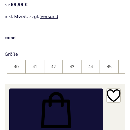
69,99 €
69,99 €
nur
inkl. MwSt. zzgl.
Versand
camel
Größe
40
41
42
43
44
45
46