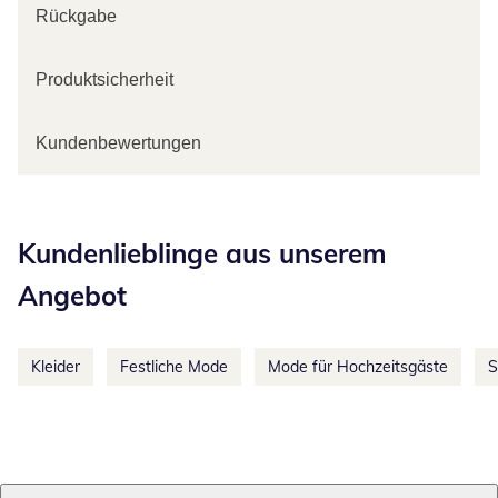
Rückgabe
Produktsicherheit
Kundenbewertungen
Kategorie-Empfehlungen überspringen
Kundenlieblinge aus unserem
Angebot
Kleider
Festliche Mode
Mode für Hochzeitsgäste
S