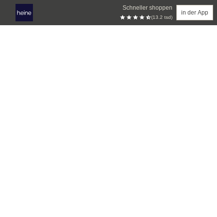
Schneller shoppen
in der App
(13.2 tsd)
Zum Hauptinhalt springen