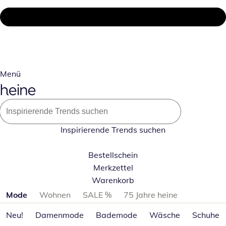
Menü
Inspirierende Trends suchen
Bestellschein
Merkzettel
Warenkorb
Produktkategorien überspringen
Mode
Wohnen
SALE %
75 Jahre heine
Neu!
Damenmode
Bademode
Wäsche
Schuhe