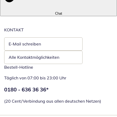
Chat
KONTAKT
E-Mail schreiben
Öffnet E-Mail-Client
Alle Kontaktmöglichkeiten
Bestell-Hotline
Täglich von 07:00 bis 23:00 Uhr
Telefonnummer:
0180 - 636 36 36
*
Öffnet Telefon
(20 Cent/Verbindung aus allen deutschen Netzen)