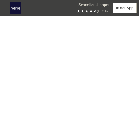
Schneller shoppen
in der App
(13.2 tsd)
Zum Hauptinhalt springen