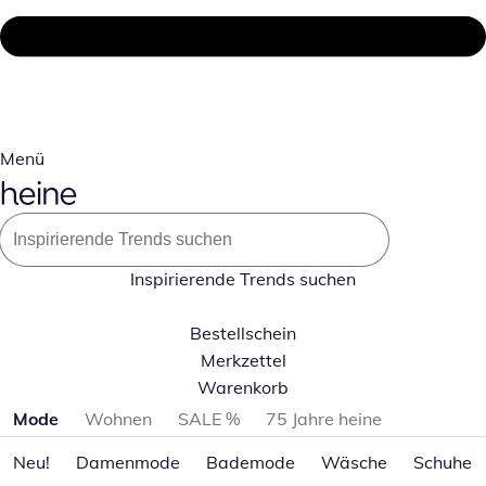
Menü
Inspirierende Trends suchen
Bestellschein
Merkzettel
Warenkorb
Produktkategorien überspringen
Mode
Wohnen
SALE %
75 Jahre heine
Neu!
Damenmode
Bademode
Wäsche
Schuhe