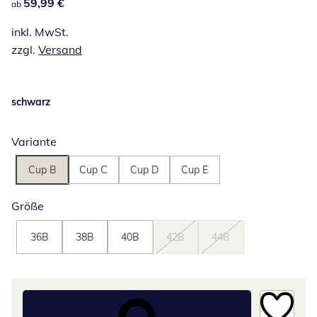
59,99 €
59,99 €
ab
inkl. MwSt.
zzgl.
Versand
schwarz
Variante
Cup B
Cup C
Cup D
Cup E
Größe
36B
38B
40B
42B
44B