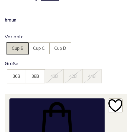
braun
Variante
Cup B
Cup C
Cup D
Größe
36B
38B
40B
42B
44B