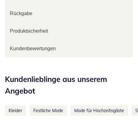
Rückgabe
Produktsicherheit
Kundenbewertungen
Kategorie-Empfehlungen überspringen
Kundenlieblinge aus unserem
Angebot
Kleider
Festliche Mode
Mode für Hochzeitsgäste
S