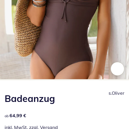
Zum Vergrößern auf das Bild klicken
s.Oliver
Badeanzug
64,99 €
64,99 €
ab
inkl. MwSt. zzgl.
Versand