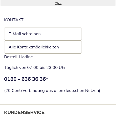
Chat
KONTAKT
E-Mail schreiben
Öffnet E-Mail-Client
Alle Kontaktmöglichkeiten
Bestell-Hotline
Täglich von 07:00 bis 23:00 Uhr
Telefonnummer:
0180 - 636 36 36
*
Öffnet Telefon
(20 Cent/Verbindung aus allen deutschen Netzen)
KUNDENSERVICE