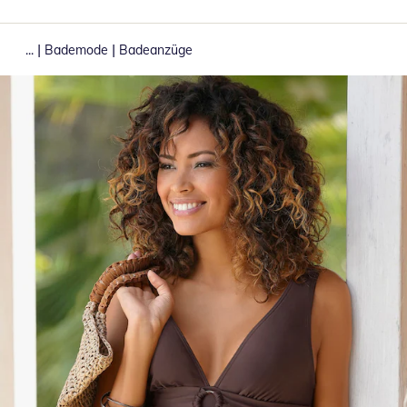
|
|
...
Bademode
Badeanzüge