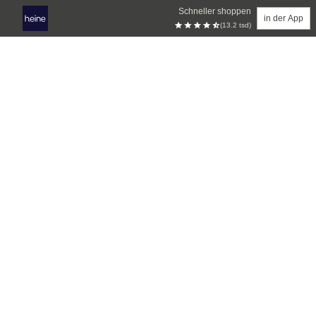
Schneller shoppen
in der App
(13.2 tsd)
Zum Hauptinhalt springen