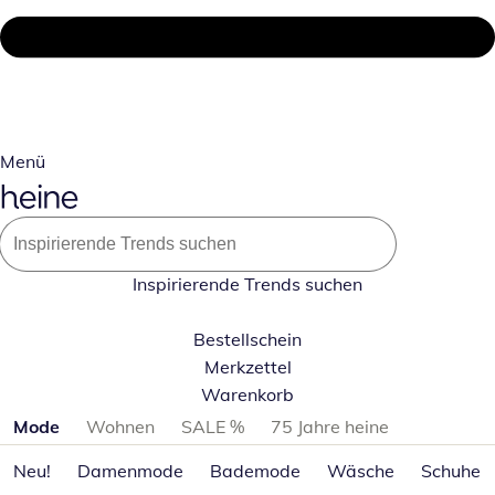
Menü
Inspirierende Trends suchen
Bestellschein
Merkzettel
Warenkorb
Produktkategorien überspringen
Mode
Wohnen
SALE %
75 Jahre heine
Neu!
Damenmode
Bademode
Wäsche
Schuhe