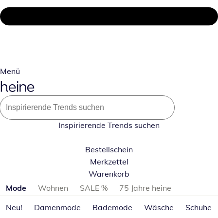
Menü
Inspirierende Trends suchen
Bestellschein
Merkzettel
Warenkorb
Produktkategorien überspringen
Mode
Wohnen
SALE %
75 Jahre heine
Neu!
Damenmode
Bademode
Wäsche
Schuhe