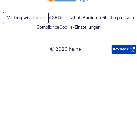
Öffnet in neuem Fenster
Öffnet in neuem Fenster
Vertrag widerrufen
AGB
Datenschutz
Barrierefreiheit
Impressum
Compliance
Cookie-Einstellungen
© 2026 heine