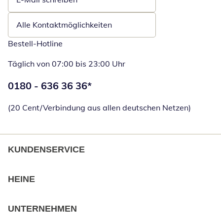
Öffnet E-Mail-Client
Alle Kontaktmöglichkeiten
Bestell-Hotline
Täglich von 07:00 bis 23:00 Uhr
Telefonnummer:
0180 - 636 36 36
*
Öffnet Telefon
(20 Cent/Verbindung aus allen deutschen Netzen)
KUNDENSERVICE
HEINE
UNTERNEHMEN