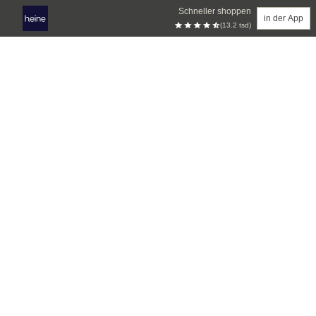
Schneller shoppen
in der App
(13.2 tsd)
Zum Hauptinhalt springen