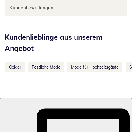
Kundenbewertungen
Kategorie-Empfehlungen überspringen
Kundenlieblinge aus unserem
Angebot
Kleider
Festliche Mode
Mode für Hochzeitsgäste
S