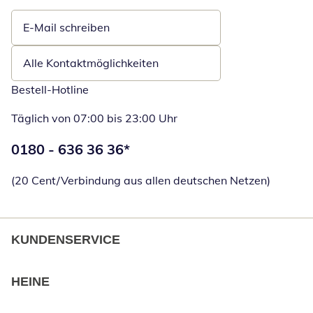
E-Mail schreiben
Öffnet E-Mail-Client
Alle Kontaktmöglichkeiten
Bestell-Hotline
Täglich von 07:00 bis 23:00 Uhr
Telefonnummer:
0180 - 636 36 36
*
Öffnet Telefon
(20 Cent/Verbindung aus allen deutschen Netzen)
KUNDENSERVICE
HEINE