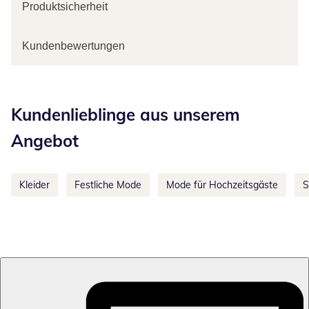
Produktsicherheit
Kundenbewertungen
Kategorie-Empfehlungen überspringen
Kundenlieblinge aus unserem
Angebot
Kleider
Festliche Mode
Mode für Hochzeitsgäste
S