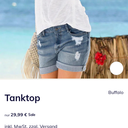
Zum Vergrößern auf das Bild klicken
Buffalo
Tanktop
29,99 €
29,99 €
Sale
nur
inkl. MwSt. zzgl.
Versand