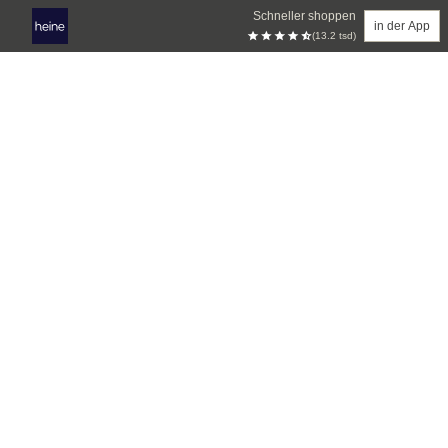
Schneller shoppen
in der App
(13.2 tsd)
Zum Hauptinhalt springen