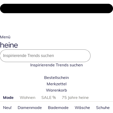
Menü
Inspirierende Trends suchen
Bestellschein
Merkzettel
Warenkorb
Produktkategorien überspringen
Mode
Wohnen
SALE %
75 Jahre heine
Neu!
Damenmode
Bademode
Wäsche
Schuhe