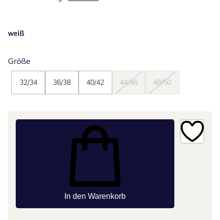
weiß
Größe
32/34
36/38
40/42
44/46
48/50
In den Warenkorb