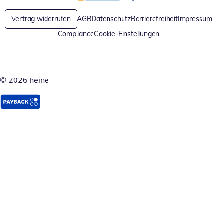
Öffnet in neuem Fenster
Öffnet in neuem Fenster
Vertrag widerrufen
AGB
Datenschutz
Barrierefreiheit
Impressum
Compliance
Cookie-Einstellungen
© 2026 heine