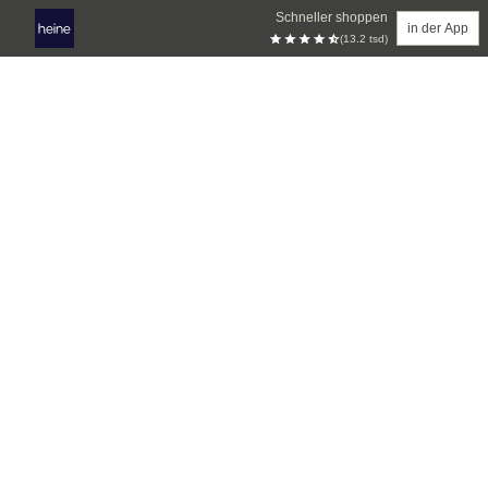
Schneller shoppen
in der App
(13.2 tsd)
Zum Hauptinhalt springen