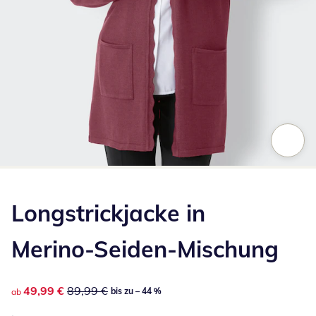
Zum Vergrößern auf das Bild klicken
Longstrickjacke in
Merino-Seiden-Mischung
reduzierter Preis 49,99 €, vorheriger Preis: 89,99 €
49,99 €
89,99 €
bis zu – 44 %
ab