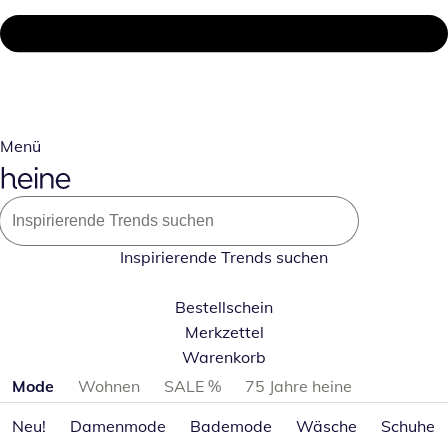
Menü
Inspirierende Trends suchen
Bestellschein
Merkzettel
Warenkorb
Produktkategorien überspringen
Mode
Wohnen
SALE %
75 Jahre heine
Neu!
Damenmode
Bademode
Wäsche
Schuhe