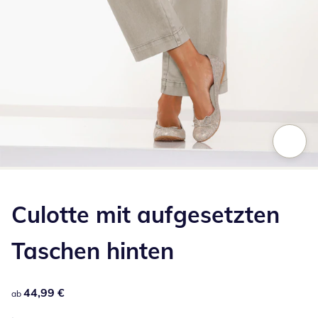
Zum Vergrößern auf das Bild klicken
Culotte mit aufgesetzten
Taschen hinten
44,99 €
44,99 €
ab