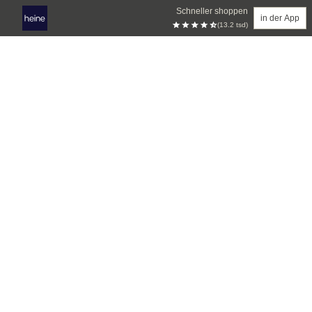
Schneller shoppen
in der App
(13.2 tsd)
Zum Hauptinhalt springen