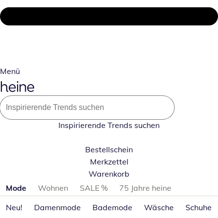
Menü
Inspirierende Trends suchen
Bestellschein
Merkzettel
Warenkorb
Produktkategorien überspringen
Mode
Wohnen
SALE %
75 Jahre heine
Neu!
Damenmode
Bademode
Wäsche
Schuhe