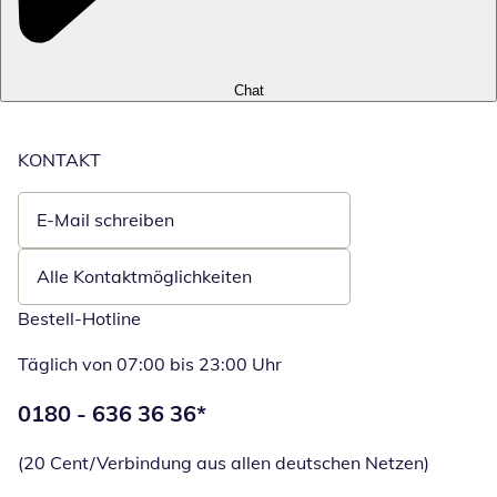
Chat
KONTAKT
E-Mail schreiben
Öffnet E-Mail-Client
Alle Kontaktmöglichkeiten
Bestell-Hotline
Täglich von 07:00 bis 23:00 Uhr
Telefonnummer:
0180 - 636 36 36
*
Öffnet Telefon
(20 Cent/Verbindung aus allen deutschen Netzen)