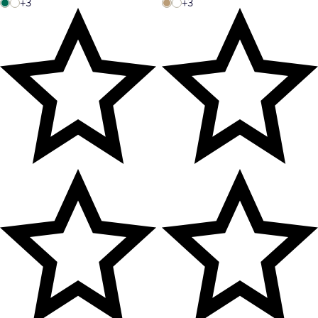
+3
+3