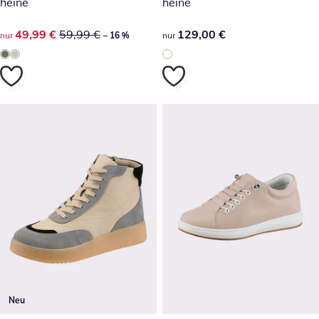
heine
heine
reduzierter Preis 49,99 €, vorheriger Preis: 59,99 €
49,99 €
59,99 €
129,00 €
129,00 €
nur
– 16 %
nur
Neu