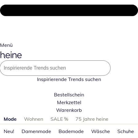
Menü
Inspirierende Trends suchen
Bestellschein
Merkzettel
Warenkorb
Produktkategorien überspringen
Mode
Wohnen
SALE %
75 Jahre heine
Neu!
Damenmode
Bademode
Wäsche
Schuhe