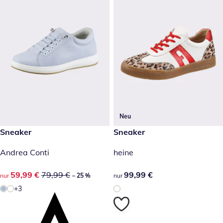
Neu
reduzierter Preis 59,99 €, vorheriger Preis: 79,99 €
Sneaker
99,99 €
Sneaker
-25 %
Andrea Conti
heine
reduzierter Preis 59,99 €, vorheriger Preis: 79,99 €
59,99 €
79,99 €
99,99 €
99,99 €
nur
– 25 %
nur
+3