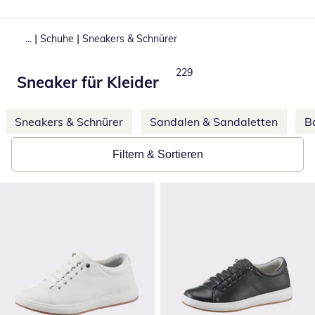
|
|
...
Schuhe
Sneakers & Schnürer
Produkte
229
Sneaker für Kleider
Weitere Kategorien überspringen
Sneakers & Schnürer
Sandalen & Sandaletten
Ba
Filtern & Sortieren