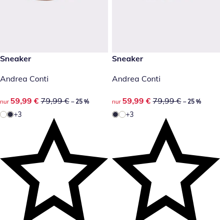
reduzierter Preis 59,99 €, vorheriger Preis: 79,99 €
Sneaker
reduzierter Preis 59,99 €, vor
Sneaker
-25 %
-25 %
Andrea Conti
Andrea Conti
reduzierter Preis 59,99 €, vorheriger Preis: 79,99 €
59,99 €
79,99 €
reduzierter Preis 59,99 €, vor
59,99 €
79,99 €
nur
– 25 %
nur
– 25 %
+3
+3