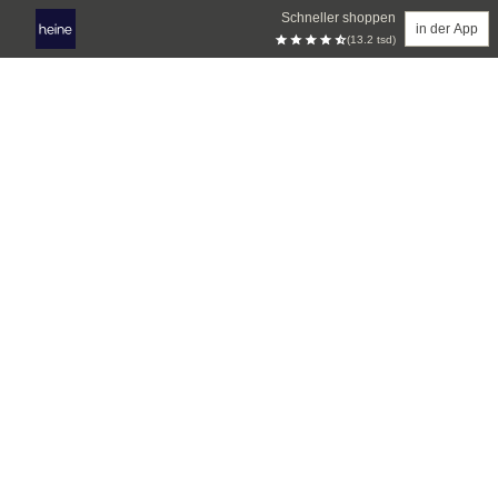
Schneller shoppen
in der App
(13.2 tsd)
Zum Hauptinhalt springen