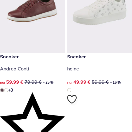
reduzierter Preis 59,99 €, vorheriger Preis: 79,99 €
Sneaker
reduzierter Preis 49,99 €, vor
Sneaker
-25 %
-16 %
Andrea Conti
heine
reduzierter Preis 59,99 €, vorheriger Preis: 79,99 €
59,99 €
79,99 €
reduzierter Preis 49,99 €, vor
49,99 €
59,99 €
nur
– 25 %
nur
– 16 %
+3