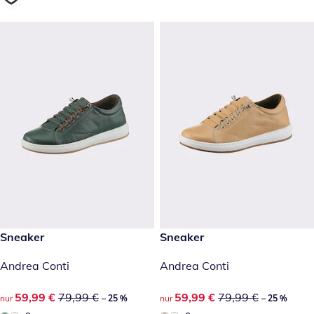
reduzierter Preis 59,99 €, vorheriger Preis: 79,99 €
Sneaker
reduzierter Preis 59,99 €, vor
Sneaker
-25 %
-25 %
Andrea Conti
Andrea Conti
reduzierter Preis 59,99 €, vorheriger Preis: 79,99 €
59,99 €
79,99 €
reduzierter Preis 59,99 €, vor
59,99 €
79,99 €
nur
– 25 %
nur
– 25 %