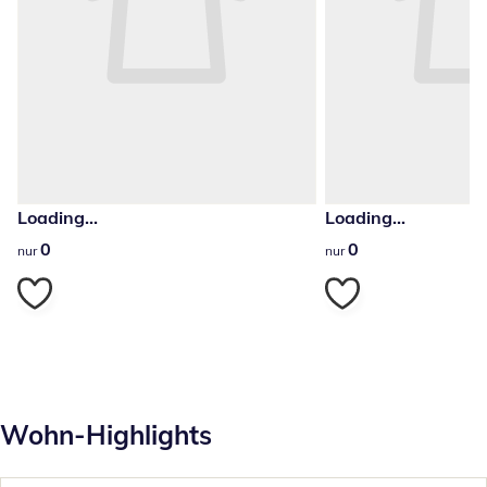
Loading...
Loading...
0
0
0
0
nur
nur
Wohn-Highlights