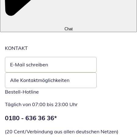
Chat
KONTAKT
E-Mail schreiben
Öffnet E-Mail-Client
Alle Kontaktmöglichkeiten
Bestell-Hotline
Täglich von 07:00 bis 23:00 Uhr
Telefonnummer:
0180 - 636 36 36
*
Öffnet Telefon
(20 Cent/Verbindung aus allen deutschen Netzen)