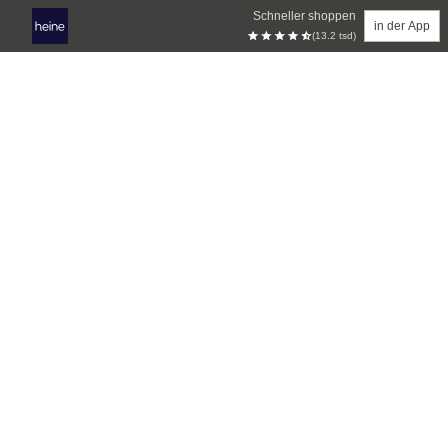
Schneller shoppen
in der App
(13.2 tsd)
Zum Hauptinhalt springen