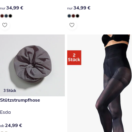
34,99 €
34,99 €
34,99 €
34,99 €
nur
nur
3 Stück
24,99 €
Stützstrumpfhose
Esda
24,99 €
24,99 €
ab