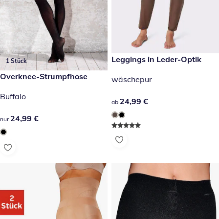
24,99 €
Leggings in Leder-Optik
1 Stück
24,99 €
Overknee-Strumpfhose
wäschepur
Buffalo
24,99 €
24,99 €
ab
24,99 €
24,99 €
nur