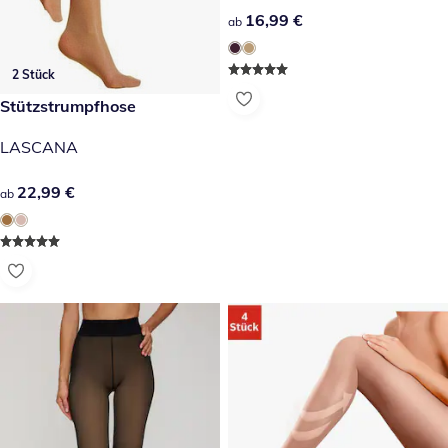
16,99 €
16,99 €
ab
2 Stück
22,99 €
Stützstrumpfhose
LASCANA
22,99 €
22,99 €
ab