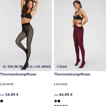
Gr. S/M (36-38) und Gr. L/XL (40/42)
2 Stück
34,99 €
Thermostrumpfhose
44,99 €
Thermostrumpfhose
Lavana
Lavana
34,99 €
34,99 €
44,99 €
44,99 €
nur
nur