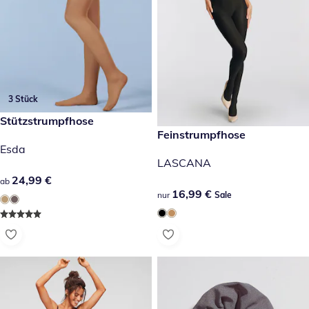
3 Stück
24,99 €
Stützstrumpfhose
16,99 €
Feinstrumpfhose
Sale
Esda
LASCANA
24,99 €
24,99 €
ab
16,99 €
16,99 €
nur
Sale