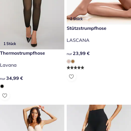
2 Stück
23,99 €
Stützstrumpfhose
LASCANA
1 Stück
34,99 €
Thermostrumpfhose
23,99 €
23,99 €
nur
Lavana
34,99 €
34,99 €
nur