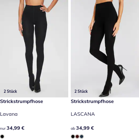
2 Stück
2 Stück
34,99 €
Strickstrumpfhose
34,99 €
Strickstrumpfhose
Lavana
LASCANA
34,99 €
34,99 €
34,99 €
34,99 €
nur
ab