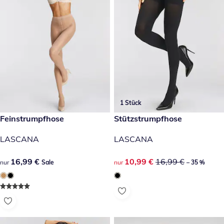
1 Stück
16,99 €
Feinstrumpfhose
reduzierter Preis 10,99 €, vor
Stützstrumpfhose
Sale
-35 %
LASCANA
LASCANA
16,99 €
16,99 €
reduzierter Preis 10,99 €, vor
10,99 €
16,99 €
nur
Sale
nur
– 35 %