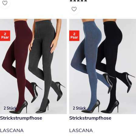
2 Stück
2 Stück
34,99 €
Strickstrumpfhose
34,99 €
Strickstrumpfhose
LASCANA
LASCANA