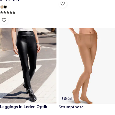
nur
5 Stück
24,99 €
Leggings in Leder-Optik
16,99 €
Strumpfhose