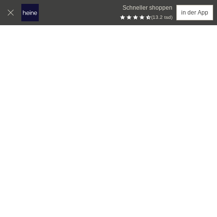
Schneller shoppen
in der App
(13.2 tsd)
Zum Hauptinhalt springen