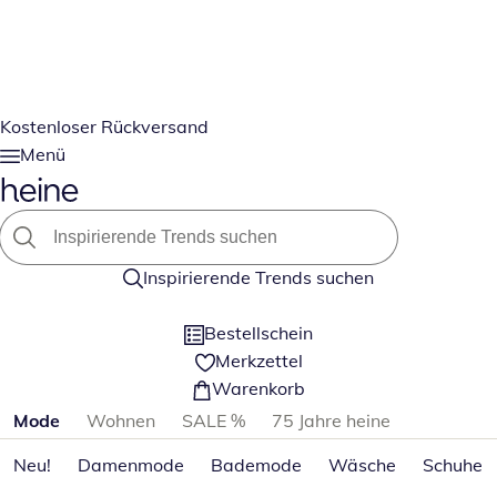
Kostenloser Rückversand
Menü
Inspirierende Trends suchen
Bestellschein
Merkzettel
Warenkorb
Produktkategorien überspringen
Mode
Wohnen
SALE %
75 Jahre heine
Neu!
Damenmode
Bademode
Wäsche
Schuhe