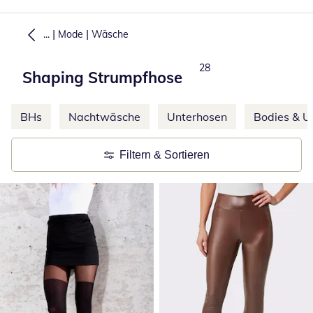
|
|
...
Mode
Wäsche
Produkte
28
Shaping Strumpfhose
Weitere Kategorien überspringen
BHs
Nachtwäsche
Unterhosen
Bodies & 
Filtern & Sortieren