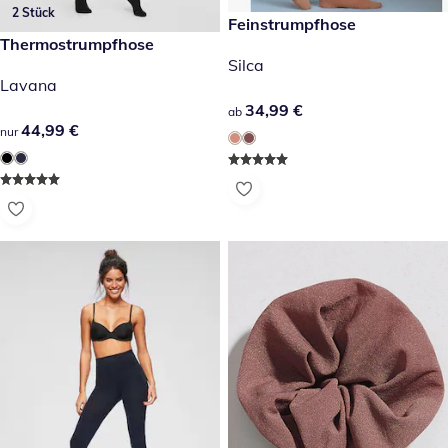
2 Stück
34,99 €
Feinstrumpfhose
44,99 €
Thermostrumpfhose
Silca
Lavana
34,99 €
34,99 €
ab
44,99 €
44,99 €
nur