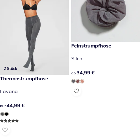
34,99 €
Feinstrumpfhose
Silca
2 Stück
34,99 €
34,99 €
ab
44,99 €
Thermostrumpfhose
Lavana
44,99 €
44,99 €
nur