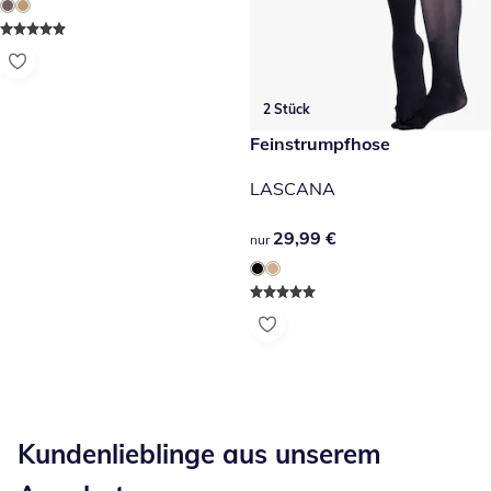
2 Stück
29,99 €
Feinstrumpfhose
LASCANA
29,99 €
29,99 €
nur
Kategorie-Empfehlungen überspringen
Kundenlieblinge aus unserem