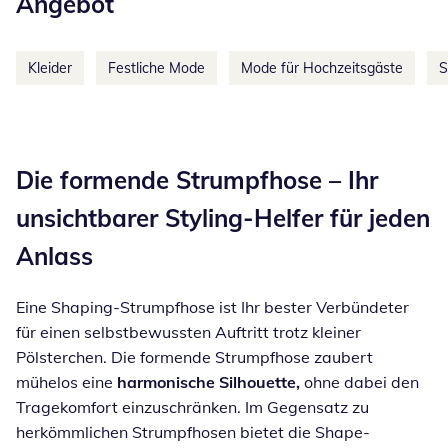
Angebot
Kleider
Festliche Mode
Mode für Hochzeitsgäste
S
Inspirationstext überspringen
Die formende Strumpfhose – Ihr
unsichtbarer Styling-Helfer für jeden
Anlass
Eine Shaping-Strumpfhose ist Ihr bester Verbündeter
für einen selbstbewussten Auftritt trotz kleiner
Pölsterchen. Die formende Strumpfhose zaubert
mühelos eine
harmonische Silhouette,
ohne dabei den
Tragekomfort einzuschränken. Im Gegensatz zu
herkömmlichen Strumpfhosen bietet die Shape-