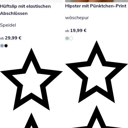
19,99 €
Hipster mit Pünktchen-Print
29,99 €
Hüftslip mit elastischen
Abschlüssen
wäschepur
Speidel
19,99 €
19,99 €
ab
29,99 €
29,99 €
ab