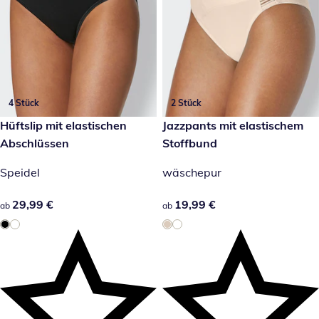
4 Stück
2 Stück
29,99 €
Hüftslip mit elastischen
19,99 €
Jazzpants mit elastischem
Abschlüssen
Stoffbund
Speidel
wäschepur
29,99 €
29,99 €
19,99 €
19,99 €
ab
ab