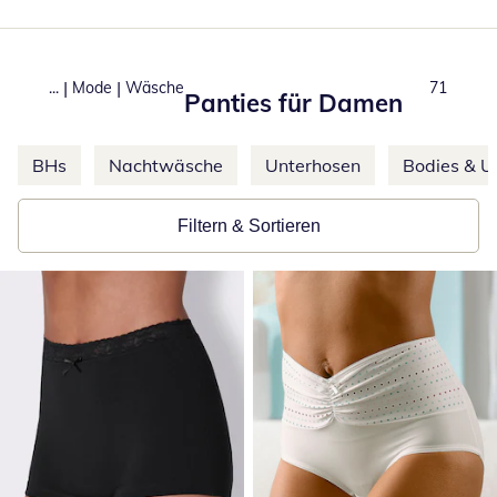
|
|
...
Mode
Wäsche
Produkte
71
Panties für Damen
Weitere Kategorien überspringen
BHs
Nachtwäsche
Unterhosen
Bodies & 
Filtern & Sortieren