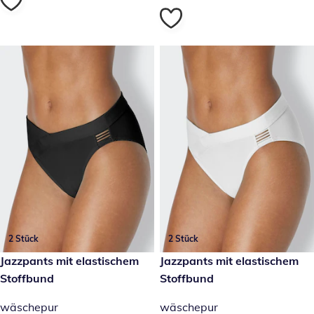
2 Stück
2 Stück
19,99 €
Jazzpants mit elastischem
19,99 €
Jazzpants mit elastischem
Stoffbund
Stoffbund
wäschepur
wäschepur