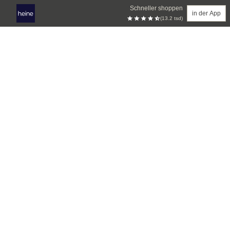
Schneller shoppen
in der App
(13.2 tsd)
Zum Hauptinhalt springen