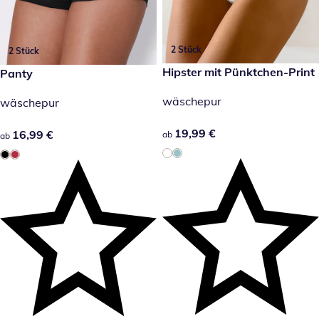
2 Stück
2 Stück
19,99 €
Hipster mit Pünktchen-Print
16,99 €
Panty
wäschepur
wäschepur
19,99 €
19,99 €
16,99 €
16,99 €
ab
ab