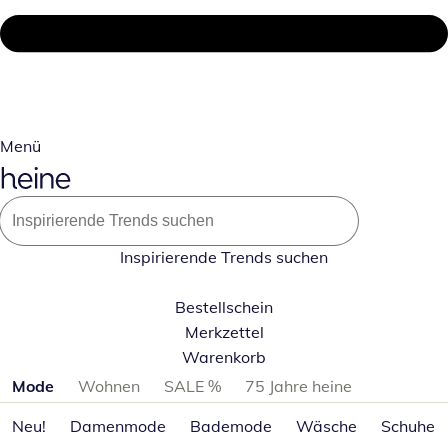
Menü
Inspirierende Trends suchen
Bestellschein
Merkzettel
Warenkorb
Produktkategorien überspringen
Mode
Wohnen
SALE %
75 Jahre heine
Neu!
Damenmode
Bademode
Wäsche
Schuhe