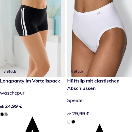
3 Stück
4 Stück
24,99 €
Longpanty im Vorteilspack
29,99 €
Hüftslip mit elastischen
Abschlüssen
wäschepur
Speidel
24,99 €
24,99 €
ab
29,99 €
29,99 €
ab