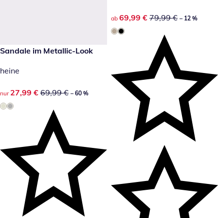
reduzierter Preis 69,99 €, vor
69,99 €
79,99 €
ab
– 12 %
reduzierter Preis 27,99 €, vorheriger Preis: 69,99 €
Sandale im Metallic-Look
-60 %
heine
reduzierter Preis 27,99 €, vorheriger Preis: 69,99 €
27,99 €
69,99 €
nur
– 60 %