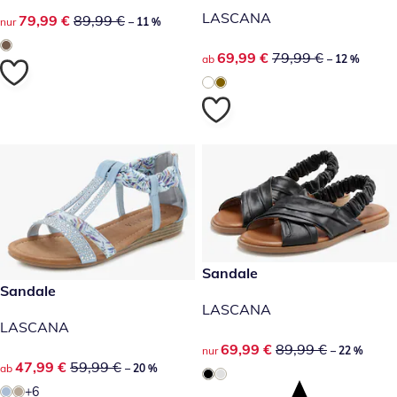
LASCANA
reduzierter Preis 79,99 €, vorheriger Preis: 89,99 €
79,99 €
89,99 €
nur
– 11 %
reduzierter Preis 69,99 €, vor
69,99 €
79,99 €
ab
– 12 %
reduzierter Preis 69,99 €, vor
Sandale
-22 %
reduzierter Preis 47,99 €, vorheriger Preis: 59,99 €
Sandale
-20 %
LASCANA
LASCANA
reduzierter Preis 69,99 €, vor
69,99 €
89,99 €
nur
– 22 %
reduzierter Preis 47,99 €, vorheriger Preis: 59,99 €
47,99 €
59,99 €
ab
– 20 %
+6