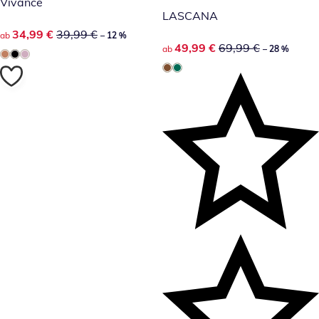
Vivance
LASCANA
reduzierter Preis 34,99 €, vorheriger Preis: 39,99 €
34,99 €
39,99 €
ab
– 12 %
reduzierter Preis 49,99 €, vor
49,99 €
69,99 €
ab
– 28 %