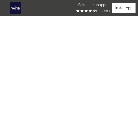
Schneller shoppen
in der App
(13.2 tsd)
Zum Hauptinhalt springen