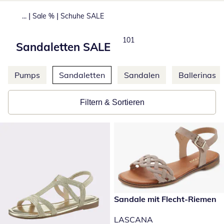
|
|
...
Sale %
Schuhe SALE
Produkte
101
Sandaletten SALE
Weitere Kategorien überspringen
Pumps
Sandaletten
Sandalen
Ballerinas
Filtern & Sortieren
reduzierter Preis 69,99 €, vor
Sandale mit Flecht-Riemen
-12 %
LASCANA