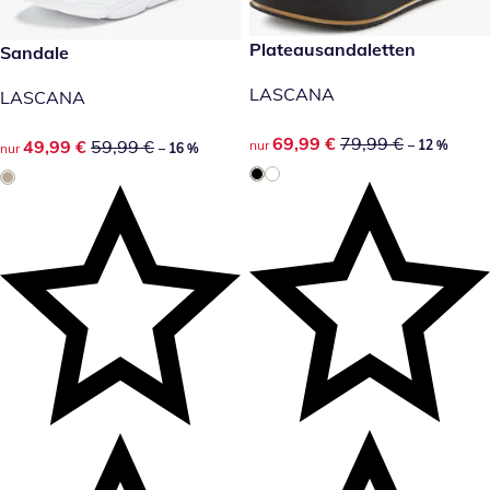
reduzierter Preis 69,99 €, vor
Plateausandaletten
reduzierter Preis 49,99 €, vorheriger Preis: 59,99 €
Sandale
-12 %
-16 %
LASCANA
LASCANA
reduzierter Preis 69,99 €, vor
69,99 €
79,99 €
reduzierter Preis 49,99 €, vorheriger Preis: 59,99 €
49,99 €
59,99 €
nur
– 12 %
nur
– 16 %