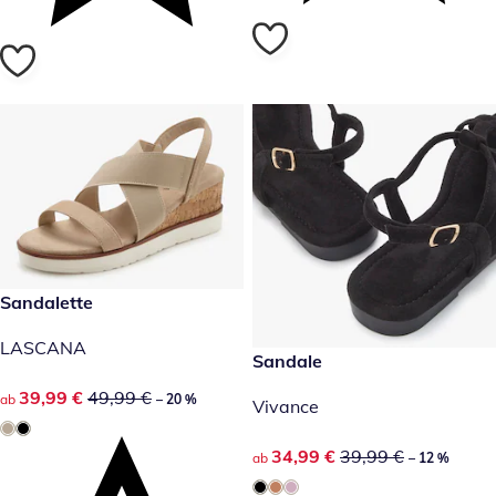
reduzierter Preis 39,99 €, vorheriger Preis: 49,99 €
Sandalette
-20 %
LASCANA
reduzierter Preis 34,99 €, vor
Sandale
-12 %
reduzierter Preis 39,99 €, vorheriger Preis: 49,99 €
39,99 €
49,99 €
ab
– 20 %
Vivance
reduzierter Preis 34,99 €, vor
34,99 €
39,99 €
ab
– 12 %