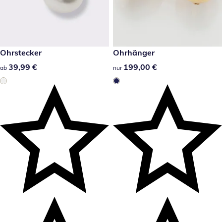
39,99 €
Ohrstecker
199,00 €
Ohrhänger
39,99 €
39,99 €
199,00 €
199,00 €
ab
nur