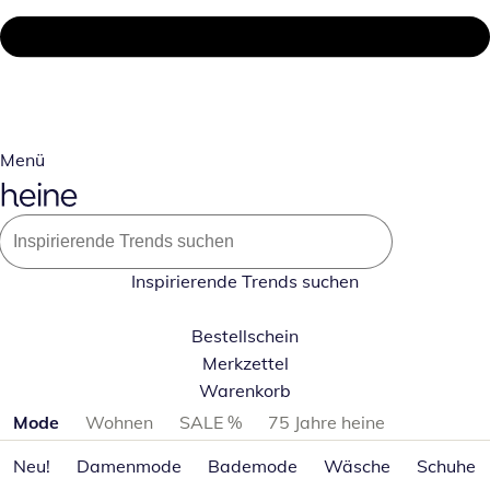
Menü
Inspirierende Trends suchen
Bestellschein
Merkzettel
Warenkorb
Produktkategorien überspringen
Mode
Wohnen
SALE %
75 Jahre heine
Neu!
Damenmode
Bademode
Wäsche
Schuhe