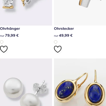
79,99 €
Ohrhänger
49,99 €
Ohrstecker
79,99 €
79,99 €
49,99 €
49,99 €
nur
nur