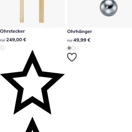
249,00 €
Ohrstecker
49,99 €
Ohrhänger
249,00 €
249,00 €
49,99 €
49,99 €
nur
nur