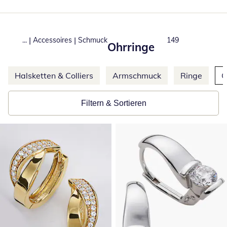
|
|
...
Accessoires
Schmuck
Produkte
149
Ohrringe
Weitere Kategorien überspringen
Halsketten & Colliers
Armschmuck
Ringe
O
Filtern & Sortieren