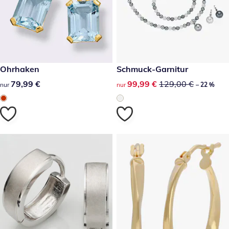
79,99 €
Ohrhaken
reduzierter Preis 99,99 €, vor
Schmuck-Garnitur
-22 %
79,99 €
79,99 €
reduzierter Preis 99,99 €, vor
99,99 €
129,00 €
nur
nur
– 22 %