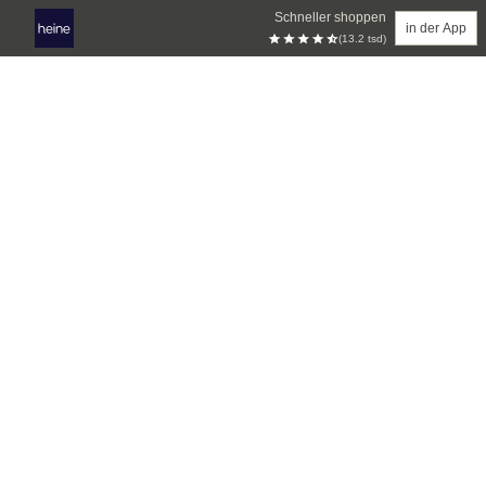
Schneller shoppen
in der App
(13.2 tsd)
Zum Hauptinhalt springen