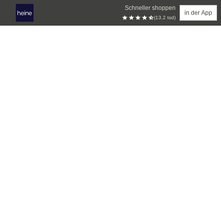
Schneller shoppen
in der App
(13.2 tsd)
Zum Hauptinhalt springen