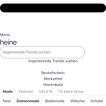
Menü
Inspirierende Trends suchen
Bestellschein
Merkzettel
Warenkorb
Produktkategorien überspringen
Mode
Wohnen
SALE %
75 Jahre heine
Neu!
Damenmode
Bademode
Wäsche
Schuhe