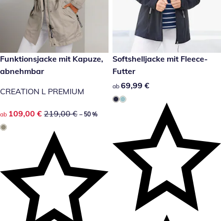
reduzierter Preis 109,00 €, vorheriger Preis: 219,00 €
Funktionsjacke mit Kapuze,
69,99 €
Softshelljacke mit Fleece-
-50 %
abnehmbar
Futter
69,99 €
69,99 €
ab
CREATION L PREMIUM
reduzierter Preis 109,00 €, vorheriger Preis: 219,00 €
109,00 €
219,00 €
ab
– 50 %