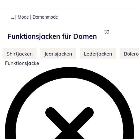
|
|
...
Mode
Damenmode
Produkte
39
Funktionsjacken für Damen
Weitere Kategorien überspringen
Shirtjacken
Jeansjacken
Lederjacken
Bolero
Funktionsjacke