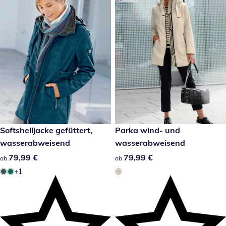
79,99 €
Softshelljacke gefüttert,
79,99 €
Parka wind- und
wasserabweisend
wasserabweisend
79,99 €
79,99 €
79,99 €
79,99 €
ab
ab
+1