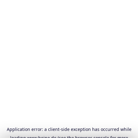
Application error: a
client
-side exception has occurred while
loading
www.heine.de
(see the
browser console
for more