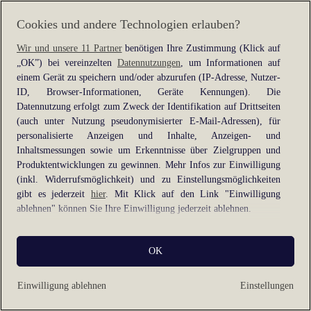
information).
Cookies und andere Technologien erlauben?
Wir und unsere 11 Partner
benötigen Ihre Zustimmung (Klick auf
„OK”) bei vereinzelten
Datennutzungen
, um Informationen auf
einem Gerät zu speichern und/oder abzurufen (IP-Adresse, Nutzer-
ID, Browser-Informationen, Geräte Kennungen). Die
Datennutzung erfolgt zum Zweck der Identifikation auf Drittseiten
(auch unter Nutzung pseudonymisierter E-Mail-Adressen), für
personalisierte Anzeigen und Inhalte, Anzeigen- und
Inhaltsmessungen sowie um Erkenntnisse über Zielgruppen und
Produktentwicklungen zu gewinnen. Mehr Infos zur Einwilligung
(inkl. Widerrufsmöglichkeit) und zu Einstellungsmöglichkeiten
gibt es jederzeit
hier
. Mit Klick auf den Link "Einwilligung
ablehnen" können Sie Ihre Einwilligung jederzeit ablehnen.
Sie können Ihre Einwilligung auch jederzeit grundlos mit Wirkung
OK
für die Zukunft widerrufen, indem Sie z. B. auf den Button
"Cookie-Einstellungen" im Footer der Website und "Alle
ablehnen" klicken.
Einwilligung ablehnen
Einstellungen
Datennutzungen