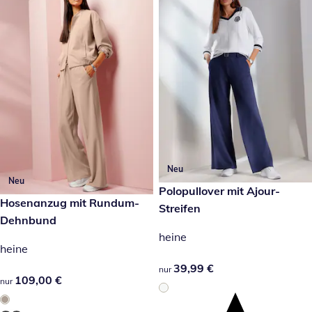
Neu
Neu
39,99 €
Polopullover mit Ajour-
109,00 €
Hosenanzug mit Rundum-
Streifen
Dehnbund
heine
heine
39,99 €
39,99 €
nur
109,00 €
109,00 €
nur