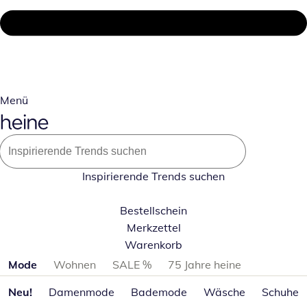
Menü
Inspirierende Trends suchen
Bestellschein
Merkzettel
Warenkorb
Produktkategorien überspringen
Mode
Wohnen
SALE %
75 Jahre heine
Neu!
Damenmode
Bademode
Wäsche
Schuhe