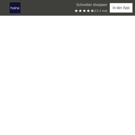
Schneller shoppen
in der App
(13.2 tsd)
Zum Hauptinhalt springen