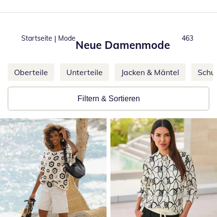
|
Startseite
Mode
Produkte
463
Neue Damenmode
Weitere Kategorien überspringen
Oberteile
Unterteile
Jacken & Mäntel
Schu
Filtern & Sortieren