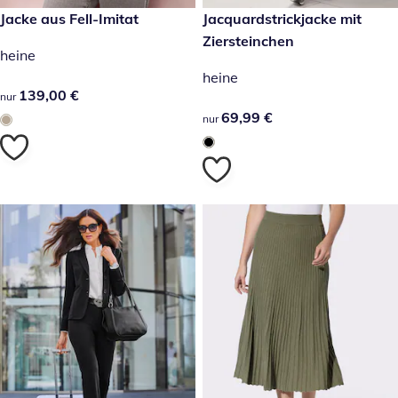
139,00 €
Jacke aus Fell-Imitat
69,99 €
Jacquardstrickjacke mit
Ziersteinchen
heine
heine
139,00 €
139,00 €
nur
69,99 €
69,99 €
nur