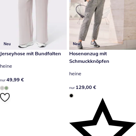
Neu
Neu
49,99 €
Jerseyhose mit Bundfalten
129,00 €
Hosenanzug mit
Schmuckknöpfen
heine
heine
49,99 €
49,99 €
nur
129,00 €
129,00 €
nur