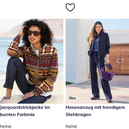
Neu
Neu
59,99 €
Jacquardstrickjacke im
119,00 €
Hosenanzug mit trendigem
bunten Farbmix
Stehkragen
heine
heine