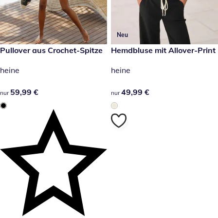
Neu
59,99 €
Pullover aus Crochet-Spitze
49,99 €
Hemdbluse mit Allover-Print
heine
heine
59,99 €
59,99 €
49,99 €
49,99 €
nur
nur