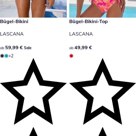
59,99 €
Bügel-Bikini
49,99 €
Bügel-Bikini-Top
Sale
LASCANA
LASCANA
59,99 €
59,99 €
49,99 €
49,99 €
ab
Sale
ab
+2