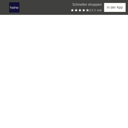
Schneller shoppen
in der App
(13.2 tsd)
Zum Hauptinhalt springen