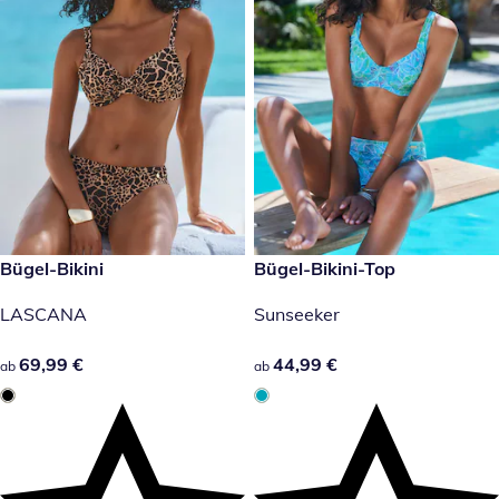
69,99 €
Bügel-Bikini
44,99 €
Bügel-Bikini-Top
LASCANA
Sunseeker
69,99 €
69,99 €
44,99 €
44,99 €
ab
ab