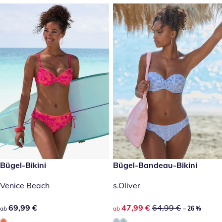
69,99 €
Bügel-Bikini
reduzierter Preis 47,99 €, vor
Bügel-Bandeau-Bikini
-26 %
Venice Beach
s.Oliver
69,99 €
69,99 €
reduzierter Preis 47,99 €, vor
47,99 €
64,99 €
ab
ab
– 26 %