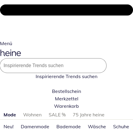
Menü
Inspirierende Trends suchen
Bestellschein
Merkzettel
Warenkorb
Produktkategorien überspringen
Mode
Wohnen
SALE %
75 Jahre heine
Neu!
Damenmode
Bademode
Wäsche
Schuhe