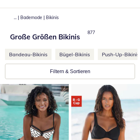
|
|
...
Bademode
Bikinis
Produkte
877
Große Größen Bikinis
Weitere Kategorien überspringen
Bandeau-Bikinis
Bügel-Bikinis
Push-Up-Bikinis
Filtern & Sortieren