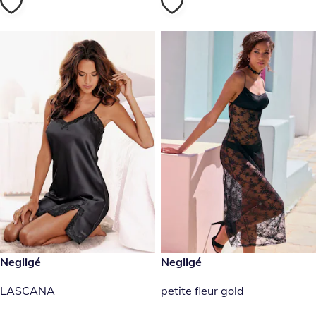
39,99 €
Negligé
39,99 €
Negligé
LASCANA
petite fleur gold