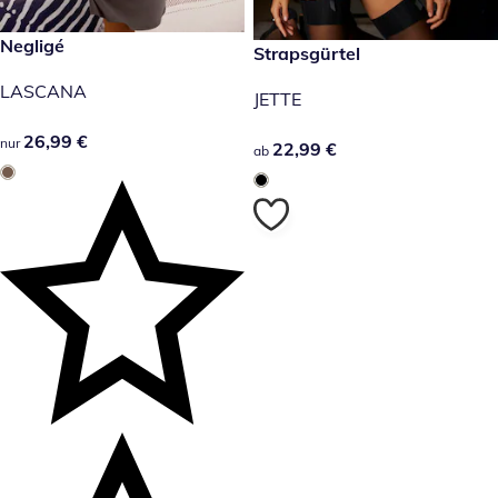
26,99 €
Negligé
22,99 €
Strapsgürtel
LASCANA
JETTE
26,99 €
26,99 €
nur
22,99 €
22,99 €
ab