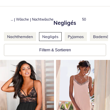
|
|
...
Wäsche
Nachtwäsche
Produkte
50
Negligés
Weitere Kategorien überspringen
Nachthemden
Negligés
Pyjamas
Bademän
Filtern & Sortieren