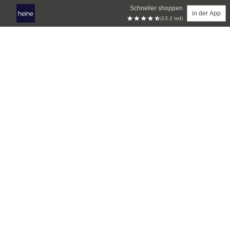
Schneller shoppen
in der App
(13.2 tsd)
Zum Hauptinhalt springen