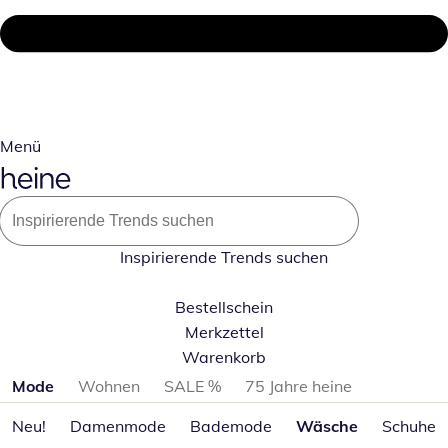
Menü
Inspirierende Trends suchen
Bestellschein
Merkzettel
Warenkorb
Produktkategorien überspringen
Mode
Wohnen
SALE %
75 Jahre heine
Neu!
Damenmode
Bademode
Wäsche
Schuhe