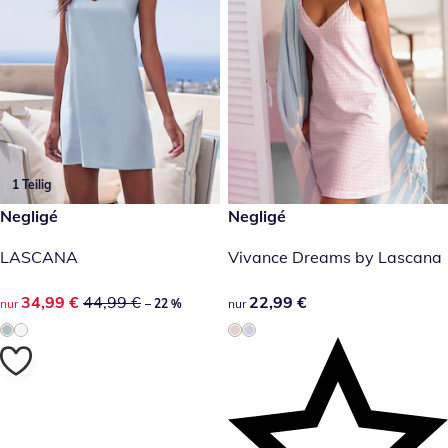
1 Teilig
reduzierter Preis 34,99 €, vorheriger Preis: 44,99 €
Negligé
22,99 €
Negligé
-22 %
LASCANA
Vivance Dreams by Lascana
reduzierter Preis 34,99 €, vorheriger Preis: 44,99 €
34,99 €
44,99 €
22,99 €
22,99 €
nur
– 22 %
nur