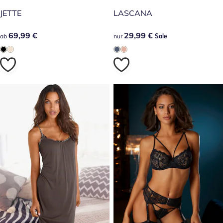
JETTE
LASCANA
69,99 €
69,99 €
29,99 €
29,99 €
ab
nur
Sale