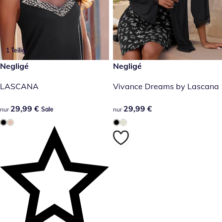
1 Teilig
29,99 €
Negligé
29,99 €
Negligé
Sale
LASCANA
Vivance Dreams by Lascana
29,99 €
29,99 €
29,99 €
29,99 €
nur
Sale
nur