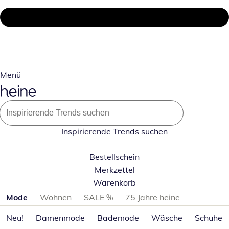
Menü
Inspirierende Trends suchen
Bestellschein
Merkzettel
Warenkorb
Produktkategorien überspringen
Mode
Wohnen
SALE %
75 Jahre heine
Neu!
Damenmode
Bademode
Wäsche
Schuhe