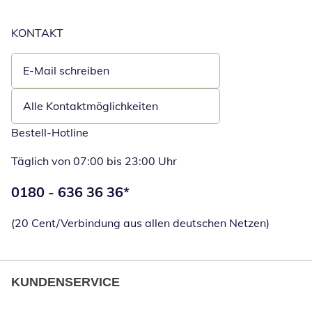
KONTAKT
E-Mail schreiben
Öffnet E-Mail-Client
Alle Kontaktmöglichkeiten
Bestell-Hotline
Täglich von 07:00 bis 23:00 Uhr
Telefonnummer:
0180 - 636 36 36
*
Öffnet Telefon
(20 Cent/Verbindung aus allen deutschen Netzen)
KUNDENSERVICE