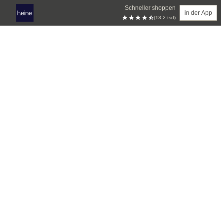
Schneller shoppen
in der App
(13.2 tsd)
Zum Hauptinhalt springen