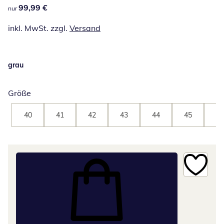
99,99 €
99,99 €
nur
inkl. MwSt. zzgl.
Versand
grau
Größe
40
41
42
43
44
45
46