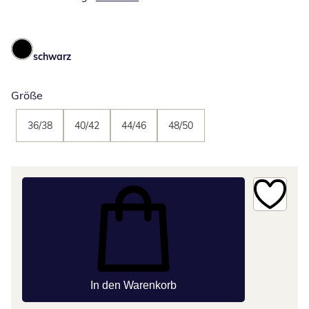
schwarz
Größe
36/38
40/42
44/46
48/50
In den Warenkorb