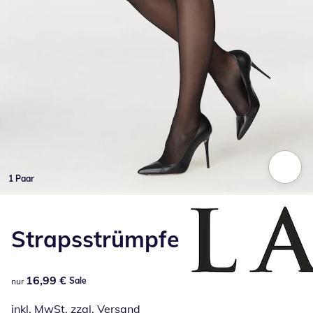
1 Paar
Zum Vergrößern auf das Bild klicken
Strapsstrümpfe
16,99 €
16,99 €
Sale
nur
inkl. MwSt. zzgl.
Versand