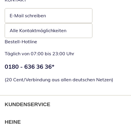
E-Mail schreiben
Öffnet E-Mail-Client
Alle Kontaktmöglichkeiten
Bestell-Hotline
Täglich von 07:00 bis 23:00 Uhr
Telefonnummer:
0180 - 636 36 36
*
Öffnet Telefon
(20 Cent/Verbindung aus allen deutschen Netzen)
KUNDENSERVICE
HEINE