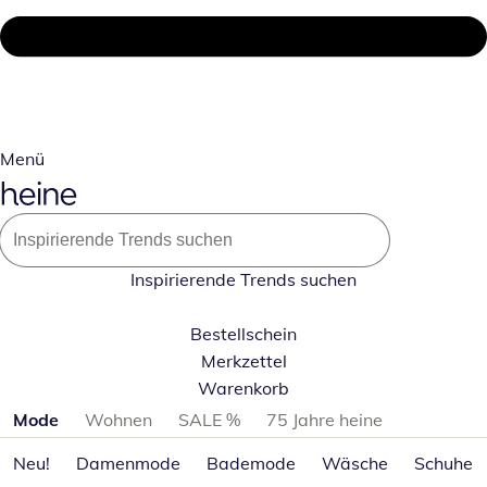
Menü
Inspirierende Trends suchen
Bestellschein
Merkzettel
Warenkorb
Produktkategorien überspringen
Mode
Wohnen
SALE %
75 Jahre heine
Neu!
Damenmode
Bademode
Wäsche
Schuhe