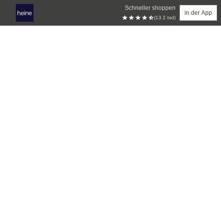
Schneller shoppen
in der App
(13.2 tsd)
Zum Hauptinhalt springen