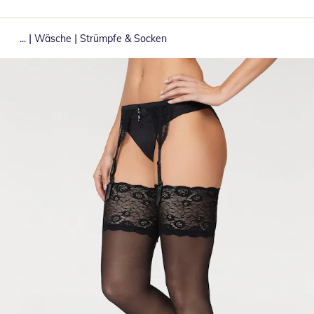
|
|
...
Wäsche
Strümpfe & Socken