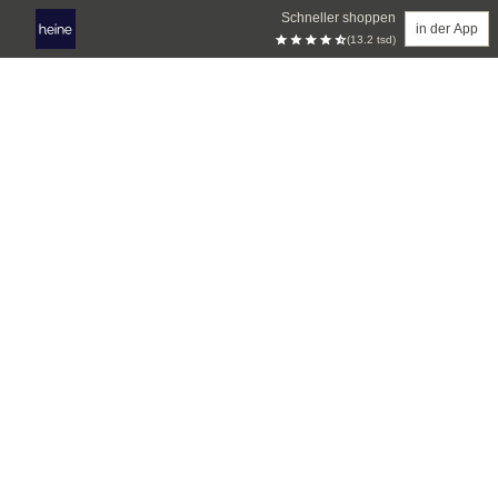
Schneller shoppen
in der App
(13.2 tsd)
Zum Hauptinhalt springen