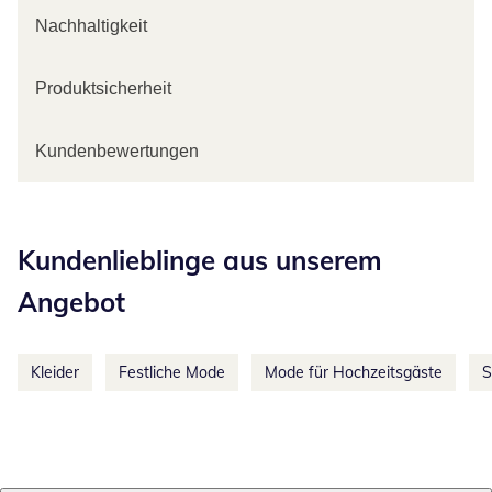
Nachhaltigkeit
Produktsicherheit
Kundenbewertungen
Kategorie-Empfehlungen überspringen
Kundenlieblinge aus unserem
Angebot
Kleider
Festliche Mode
Mode für Hochzeitsgäste
S