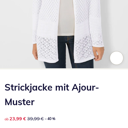
Zum Vergrößern auf das Bild klicken
Strickjacke mit Ajour-
Muster
reduzierter Preis 23,99 €, vorheriger Preis: 39,99 €
23,99 €
39,99 €
– 40 %
ab