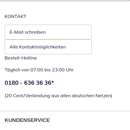
KONTAKT
E-Mail schreiben
Öffnet E-Mail-Client
Alle Kontaktmöglichkeiten
Bestell-Hotline
Täglich von 07:00 bis 23:00 Uhr
Telefonnummer:
0180 - 636 36 36
*
Öffnet Telefon
(20 Cent/Verbindung aus allen deutschen Netzen)
KUNDENSERVICE