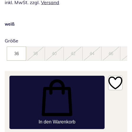
inkl. MwSt. zzgl.
Versand
weiß
Größe
36
38
40
42
44
46
48
In den Warenkorb