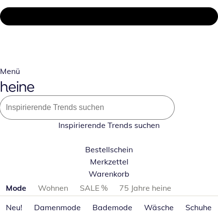
Menü
Inspirierende Trends suchen
Bestellschein
Merkzettel
Warenkorb
Produktkategorien überspringen
Mode
Wohnen
SALE %
75 Jahre heine
Neu!
Damenmode
Bademode
Wäsche
Schuhe