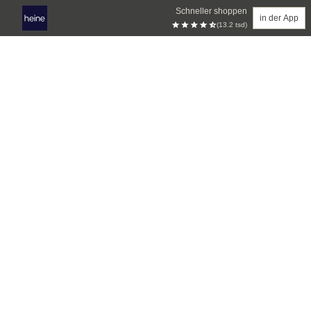
Schneller shoppen
in der App
(13.2 tsd)
Zum Hauptinhalt springen