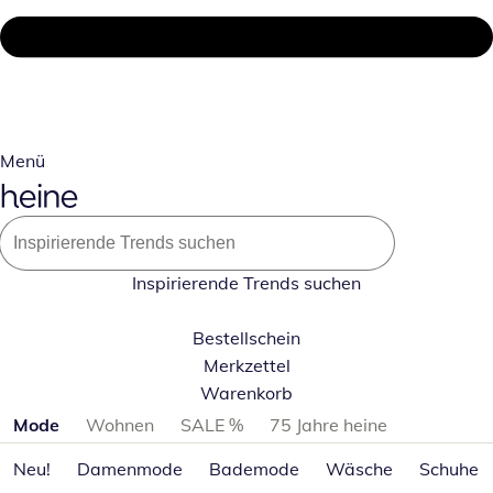
Menü
Inspirierende Trends suchen
Bestellschein
Merkzettel
Warenkorb
Produktkategorien überspringen
Mode
Wohnen
SALE %
75 Jahre heine
Neu!
Damenmode
Bademode
Wäsche
Schuhe