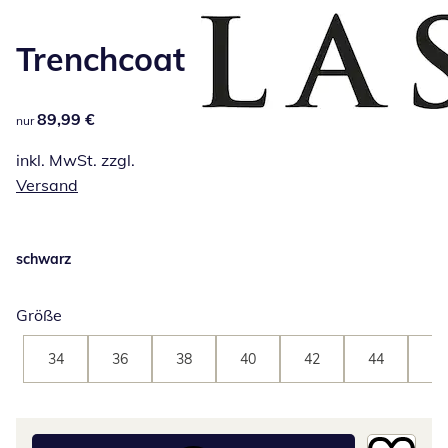
Zum Vergrößern auf das Bild klicken
Trenchcoat
89,99 €
89,99 €
nur
inkl. MwSt. zzgl.
Versand
schwarz
Größe
34
36
38
40
42
44
46