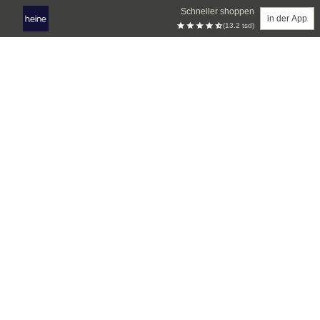
Schneller shoppen
in der App
(13.2 tsd)
Zum Hauptinhalt springen