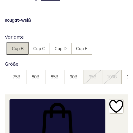
nougat+weiß
Variante
Cup B
Cup C
Cup D
Cup E
Größe
75B
80B
85B
90B
95B
100B
10