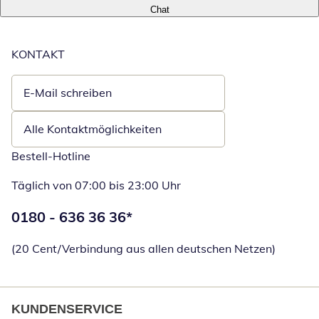
Chat
KONTAKT
E-Mail schreiben
Öffnet E-Mail-Client
Alle Kontaktmöglichkeiten
Bestell-Hotline
Täglich von 07:00 bis 23:00 Uhr
Telefonnummer:
0180 - 636 36 36
*
Öffnet Telefon
(20 Cent/Verbindung aus allen deutschen Netzen)
KUNDENSERVICE