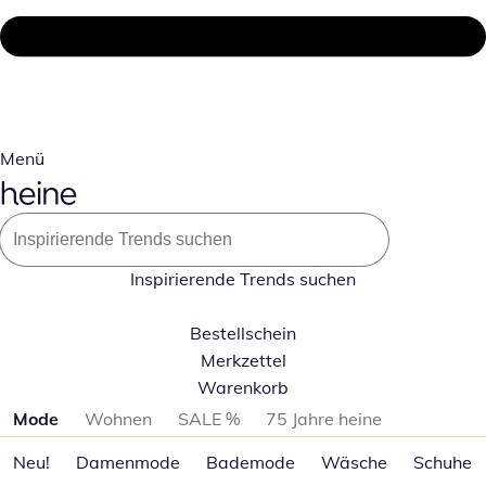
Menü
Inspirierende Trends suchen
Bestellschein
Merkzettel
Warenkorb
Produktkategorien überspringen
Mode
Wohnen
SALE %
75 Jahre heine
Neu!
Damenmode
Bademode
Wäsche
Schuhe