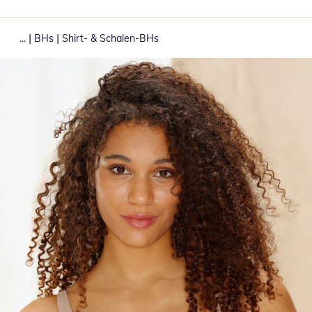
|
|
...
BHs
Shirt- & Schalen-BHs