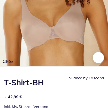
2 Stück
Zum Vergrößern auf das Bild klicken
Nuance by Lascana
T-Shirt-BH
42,99 €
42,99 €
ab
inkl. MwSt. zzgl.
Versand