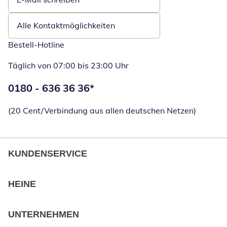
Öffnet E-Mail-Client
Alle Kontaktmöglichkeiten
Bestell-Hotline
Täglich von 07:00 bis 23:00 Uhr
Telefonnummer:
0180 - 636 36 36
*
Öffnet Telefon
(20 Cent/Verbindung aus allen deutschen Netzen)
KUNDENSERVICE
HEINE
UNTERNEHMEN