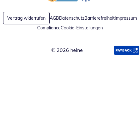
Öffnet in neuem Fenster
Öffnet in neuem Fenster
Vertrag widerrufen
AGB
Datenschutz
Barrierefreiheit
Impressum
Compliance
Cookie-Einstellungen
© 2026 heine