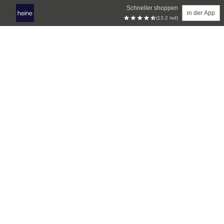
Schneller shoppen
in der App
(13.2 tsd)
Zum Hauptinhalt springen