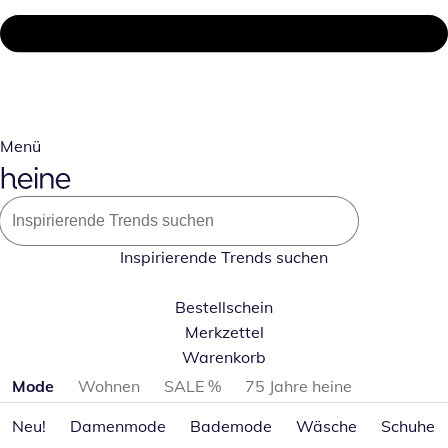
Menü
Inspirierende Trends suchen
Bestellschein
Merkzettel
Warenkorb
Produktkategorien überspringen
Mode
Wohnen
SALE %
75 Jahre heine
Neu!
Damenmode
Bademode
Wäsche
Schuhe