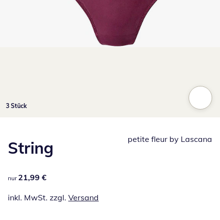
Zum Vergrößern auf das Bild klicken
3 Stück
petite fleur by Lascana
String
21,99 €
21,99 €
nur
inkl. MwSt. zzgl.
Versand