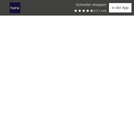
Schneller shoppen
in der App
(13.2 tsd)
Zum Hauptinhalt springen