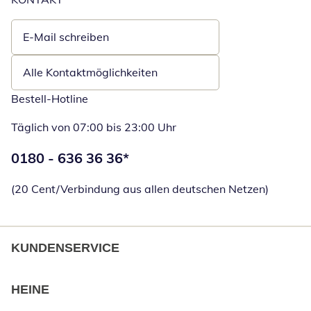
E-Mail schreiben
Öffnet E-Mail-Client
Alle Kontaktmöglichkeiten
Bestell-Hotline
Täglich von 07:00 bis 23:00 Uhr
Telefonnummer:
0180 - 636 36 36
*
Öffnet Telefon
(20 Cent/Verbindung aus allen deutschen Netzen)
KUNDENSERVICE
HEINE