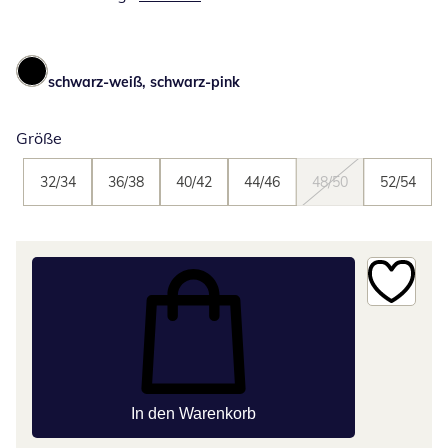
schwarz-weiß, schwarz-pink
Größe
32/34
36/38
40/42
44/46
48/50
52/54
In den Warenkorb