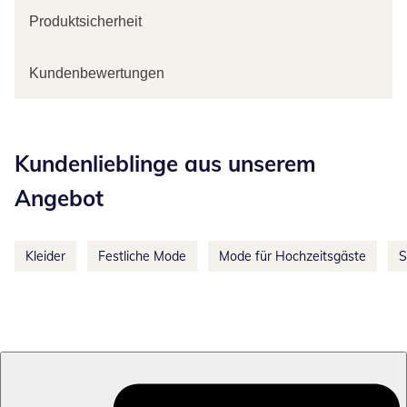
Produktsicherheit
Kundenbewertungen
Kategorie-Empfehlungen überspringen
Kundenlieblinge aus unserem
Angebot
Kleider
Festliche Mode
Mode für Hochzeitsgäste
S