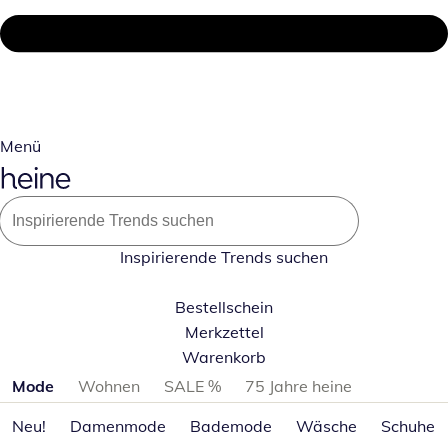
Menü
Inspirierende Trends suchen
Bestellschein
Merkzettel
Warenkorb
Produktkategorien überspringen
Mode
Wohnen
SALE %
75 Jahre heine
Neu!
Damenmode
Bademode
Wäsche
Schuhe