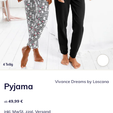
4 Teilig
Zum Vergrößern auf das Bild klicken
Vivance Dreams by Lascana
Pyjama
49,99 €
49,99 €
ab
inkl. MwSt. zzgl.
Versand