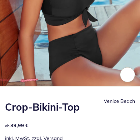
Zum Vergrößern auf das Bild klicken
Venice Beach
Crop-Bikini-Top
39,99 €
39,99 €
ab
inkl. MwSt. zzgl.
Versand