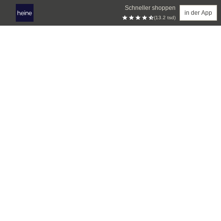
Schneller shoppen
in der App
(13.2 tsd)
Zum Hauptinhalt springen