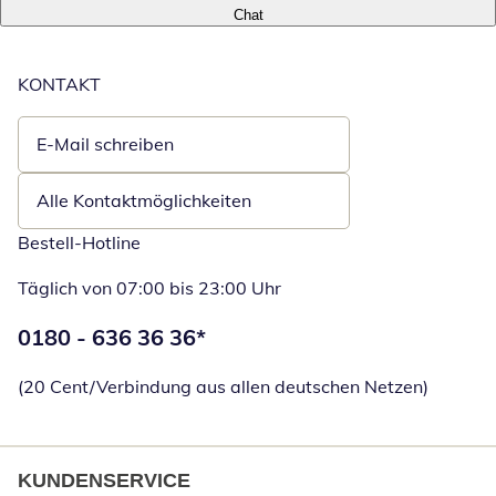
Chat
KONTAKT
E-Mail schreiben
Öffnet E-Mail-Client
Alle Kontaktmöglichkeiten
Bestell-Hotline
Täglich von 07:00 bis 23:00 Uhr
Telefonnummer:
0180 - 636 36 36
*
Öffnet Telefon
(20 Cent/Verbindung aus allen deutschen Netzen)
KUNDENSERVICE