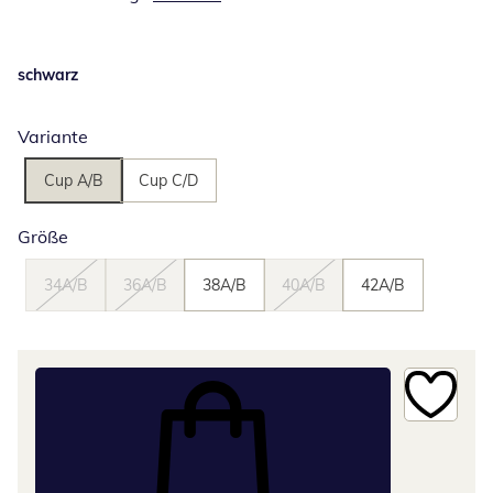
schwarz
Variante
Cup A/B
Cup C/D
Größe
34A/B
36A/B
38A/B
40A/B
42A/B