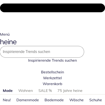
Menü
Inspirierende Trends suchen
Bestellschein
Merkzettel
Warenkorb
Produktkategorien überspringen
Mode
Wohnen
SALE %
75 Jahre heine
Neu!
Damenmode
Bademode
Wäsche
Schuhe