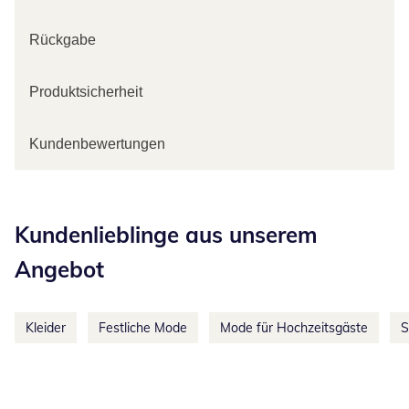
Rückgabe
Produktsicherheit
Kundenbewertungen
Kategorie-Empfehlungen überspringen
Kundenlieblinge aus unserem
Angebot
Kleider
Festliche Mode
Mode für Hochzeitsgäste
S